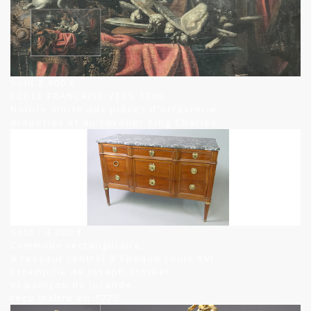
Sold 2 900 €
ECOLE FRANCAISE VERS 1700
Nature morte aux pièces d'orfèvrerie,
draperies et au cavalier King Charles
Sold : 4 200 €
Commode rectangulaire,
à ressaut central d'époque Louis XVI
Estampille de Joseph Stockel
et poinçon de jurande,
reçu Maître en 1775