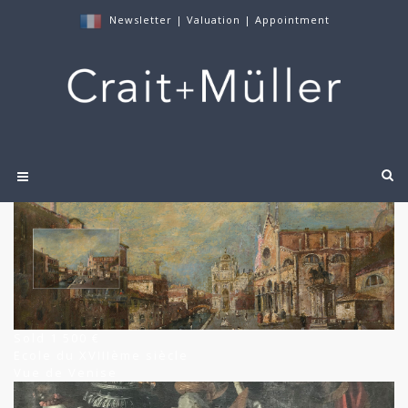
Newsletter
|
Valuation
|
Appointment
Sold 1 500 €
Ecole du XVIIIème siècle
Vue de Venise