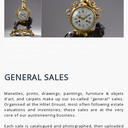
Adjugé 2 200 €
Pendule au lion en bronze ciselé et doré,
le cadran signé "Gilles l'Ainé à Paris"
Style Louis XVI
GENERAL SALES
Manettes, prints, drawings, paintings, furniture & objets
d'art, and carpets make up our so-called "general" sales.
Organised at the Hôtel Drouot, most often following estate
valuations and inventories, these sales are at the very
core of our auctioneering business.
Each sale is catalogued and photographed, then uploaded