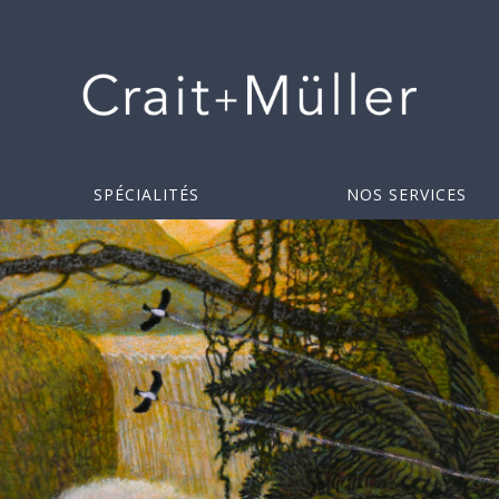
SPÉCIALITÉS
NOS SERVICES