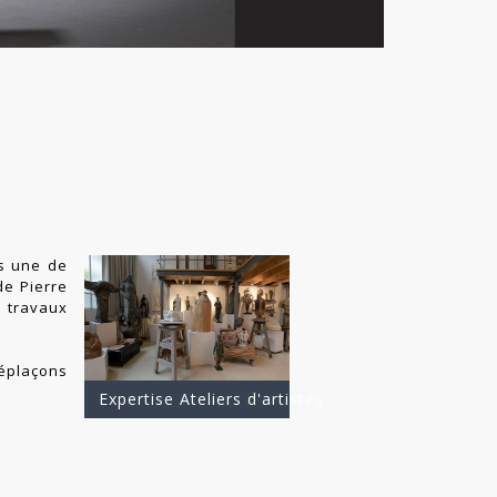
ps une de
de Pierre
 travaux
déplaçons
Expertise Ateliers d'artistes