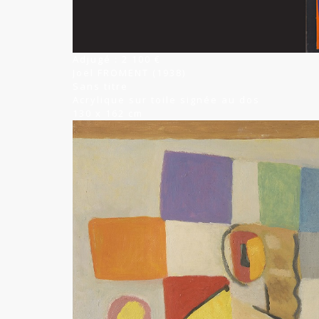
Adjugé : 2 100 €
Joël FROMENT (1938)
Sans titre
Acrylique sur toile signée au dos
130 x 162 cm