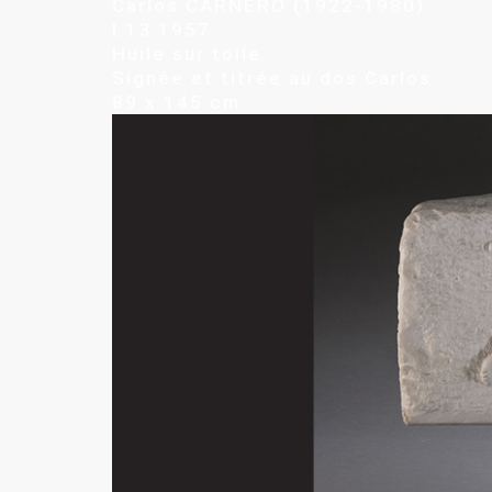
Carlos CARNERO (1922-1980)
I.13.1957
Huile sur toile.
Signée et titrée au dos Carlos.
89 x 145 cm