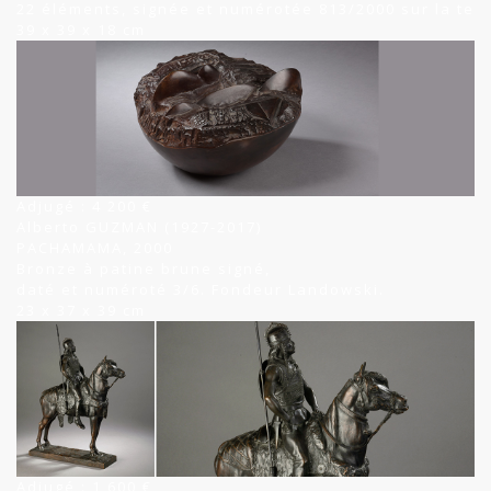
22 éléments, signée et numérotée 813/2000 sur la ter
39 x 39 x 18 cm
Adjugé : 4 200 €
Alberto GUZMAN (1927-2017)
PACHAMAMA, 2000
Bronze à patine brune signé,
daté et numéroté 3/6. Fondeur Landowski.
23 x 37 x 39 cm
Adjugé : 1 600 €