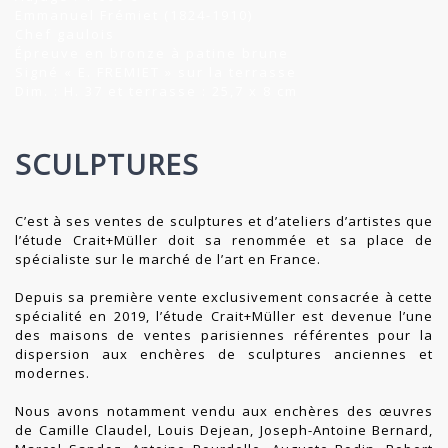
Emmanuel Frémiet (1824-1910)
Chef gaulois
Épreuve en bronze à patine brune
Signé « E. FREMIET » sur la terrasse
Dim. : H. 37 et terrasse : 25,7 x 8 cm
SCULPTURES
C’est à ses ventes de sculptures et d’ateliers d’artistes que
l’étude Crait+Müller doit sa renommée et sa place de
spécialiste sur le marché de l’art en France.
Depuis sa première vente exclusivement consacrée à cette
spécialité en 2019, l’étude Crait+Müller est devenue l’une
des maisons de ventes parisiennes référentes pour la
dispersion aux enchères de sculptures anciennes et
modernes.
Nous avons notamment vendu aux enchères des œuvres
de Camille Claudel, Louis Dejean, Joseph-Antoine Bernard,