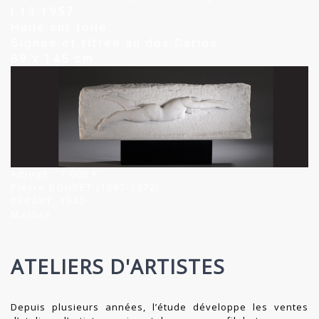
I.13.1957
Huile sur toile.
Signée et titrée au dos Carlos.
89 x 145 cm
Adjugé : 7 000 €
Pierre BOURET (1897-1972)
DEPART, 1942
Marbre
ATELIERS D'ARTISTES
Depuis plusieurs années, l’étude développe les ventes