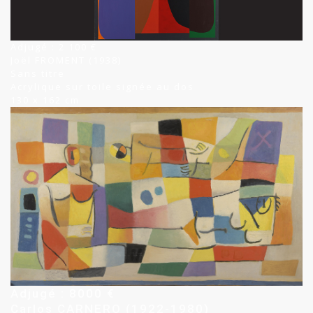
Adjugé : 2 100 €
Joël FROMENT (1938)
Sans titre
Acrylique sur toile signée au dos
130 x 162 cm
Adjugé : 8000
€
Carlos CARNERO (1922-1980)