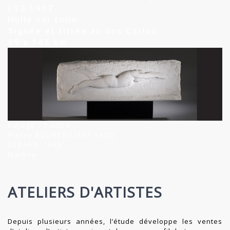
I.13.1957
Huile sur toile.
Signée et titrée au dos Carlos.
89 x 145 cm
Adjugé : 7 000 €
Pierre BOURET (1897-1972)
DEPART, 1942
Marbre
ATELIERS D'ARTISTES
Depuis plusieurs années, l’étude développe les ventes