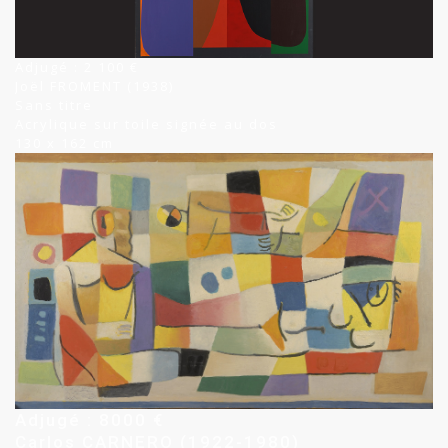
Adjugé : 2 100 €
Joël FROMENT (1938)
Sans titre
Acrylique sur toile signée au dos
130 x 162 cm
Adjugé : 8000
€
Carlos CARNERO (1922-1980)