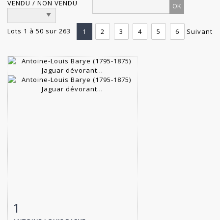
VENDU / NON VENDU
Lots 1 à 50 sur 263
1
2
3
4
5
6
Suivant
1
Fiche détaillée
Zoom