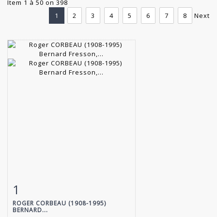
Item 1 à 50 on 398
1
2
3
4
5
6
7
8
Next
1
Item detail
Zoom
ROGER CORBEAU (1908-1995)
BERNARD...