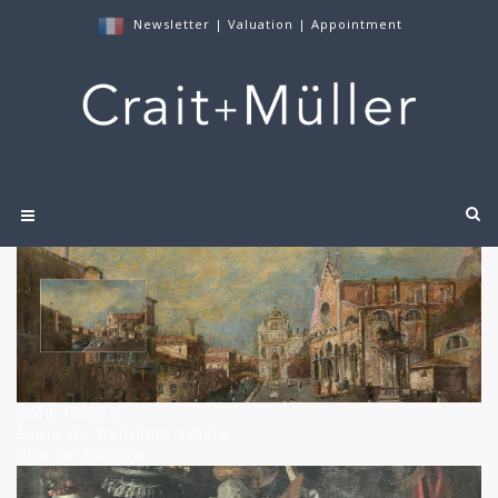
Newsletter
|
Valuation
|
Appointment
Sold 1 500 €
Ecole du XVIIIème siècle
Vue de Venise