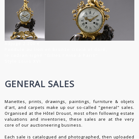
Adjugé 2 200 €
Pendule au lion en bronze ciselé et doré,
le cadran signé "Gilles l'Ainé à Paris"
Style Louis XVI
GENERAL SALES
Manettes, prints, drawings, paintings, furniture & objets
d'art, and carpets make up our so-called "general" sales.
Organised at the Hôtel Drouot, most often following estate
valuations and inventories, these sales are at the very
core of our auctioneering business.
Each sale is catalogued and photographed, then uploaded