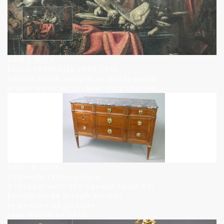
Sold 2 900 €
ECOLE FRANCAISE VERS 1700
Nature morte aux pièces d'orfèvrerie,
draperies et au cavalier King Charles
Sold : 4 200 €
Commode rectangulaire,
à ressaut central d'époque Louis XVI
Estampille de Joseph Stockel
et poinçon de jurande,
reçu Maître en 1775