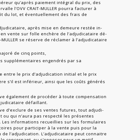
quéreur qu’après paiement intégral du prix, des
tervalle l’OVV CRAIT-MULLER pourra facturer à
t du lot, et éventuellement des frais de
djudicataire, après mise en demeure restée in­
 en vente sur folle enchère de l’adjudicataire dé­
IT-MULLER se réserve de réclamer à l’adjudicataire
majoré de cinq points,
ts supplémentaires engendrés par sa
 entre le prix d’adjudication initial et le prix
re s’il est inférieur, ainsi que les coûts générés
rve également de procéder à toute compensation
udicataire défaillant.
e d’exclure de ses ventes futures, tout adjudi­
nt ou qui n’aura pas respecté les présentes
 Les informations recueillies sur les formulaires
oires pour participer à la vente puis pour la
n de l’adjudication. L’adjudicataire peut connaitre
s le concernant, ou s’opposer pour un motif