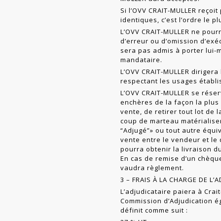
Si l’OVV CRAIT-MULLER reçoit
identiques, c’est l’ordre le p
L’OVV CRAIT-MULLER ne pourr
d’erreur ou d’omission d’exéc
sera pas admis à porter lui
mandataire.
L’OVV CRAIT-MULLER dirigera 
respect­ant les usages établi
L’OVV CRAIT-MULLER se réserv
enchères de la façon la plus 
vente, de retirer tout lot de 
coup de marteau matériali­se
“Adjugé”» ou tout autre équi
vente entre le vendeur et le 
pourra obtenir la livraison du
En cas de remise d’un chèqu
vaudra règlement.
3 – FRAIS À LA CHARGE DE L’
L’adjudicataire paiera à Crai
Commission d’Adjudication ég
définit comme suit :