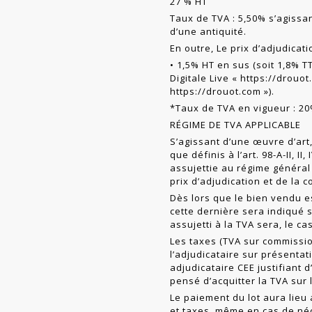
27 % HT
Taux de TVA : 5,50% s’agissan
d’une antiquité.
En outre, Le prix d’adjudicat
• 1,5% HT en sus (soit 1,8% T
Digitale Live «
https://drouo
https://drouot.com
»).
*Taux de TVA en vigueur : 2
RÉGIME DE TVA APPLICABLE
S’agissant d’une œuvre d’art,
que définis à l’art. 98-A-II, II
assujettie au régime général
prix d’adjudication et de la 
Dès lors que le bien vendu e
cette dernière sera indiqué s
assujetti à la TVA sera, le ca
Les taxes (TVA sur commissio
l’adjudicataire sur présentat
adjudicataire CEE justifiant 
pensé d’acquitter la TVA sur
Le paiement du lot aura lieu a
et taxes, même en cas de néc