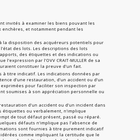
nt invités à examiner les biens pouvant les
ux enchères, et notamment pendant les
à la disposition des acquéreurs potentiels pour
l’état des lots. Les descriptions des lots
rapports, des étiquettes et des indications ou
ue l’expression par l’OVV CRAIT-MULLER de sa
uraient constituer la preuve d’un fait.
à titre indicatif. Les indications données par
stence d’une restauration, d’un accident ou d’un
nt exprimées pour faciliter son inspection par
stent soumises à son appréciation personnelle ou
 restauration d’un accident ou d’un incident dans
es étiquettes ou verbalement, n’implique
empt de tout défaut présent, passé ou réparé.
uelques défauts n’implique pas l’absence de
mations sont fournies à titre purement indicatif
sidérées comme impliquant la certitude que le