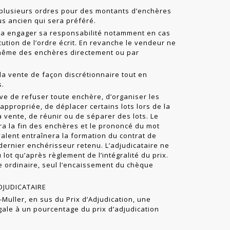
 plusieurs ordres pour des montants d’enchères
lus ancien qui sera préféré.
a engager sa responsabilité notamment en cas
ution de l’ordre écrit. En revanche le vendeur ne
-même des enchères directement ou par
la vente de façon discrétionnaire tout en
s.
e de refuser toute enchère, d’organiser les
appropriée, de déplacer certains lots lors de la
la vente, de réunir ou de séparer des lots. Le
ra la fin des enchères et le prononcé du mot
valent entraînera la formation du contrat de
dernier enchéris­seur retenu. L’adjudicataire ne
 lot qu’après règlement de l’intégralité du prix.
e ordinaire, seul l’encaissement du chèque
ADJUDICATAIRE
t-Muller, en sus du Prix d’Adjudication, une
ale à un pourcentage du prix d’adjudication