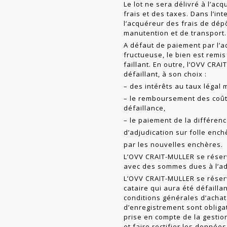
Le lot ne sera délivré à l’ac
frais et des taxes. Dans l’in
l’acquéreur des frais de dépô
manutention et de trans­port.
A défaut de paiement par l’a
fructueuse, le bien est remis
faillant. En outre, l’OVV CRA
défaillant, à son choix :
– des intérêts au taux légal 
– le remboursement des coû
défaillance,
– le paiement de la différence
d’adjudication sur folle enchè
par les nouvelles enchères.
L’OVV CRAIT-MULLER se rése
avec des sommes dues à l’adj
L’OVV CRAIT-MULLER se réserv
cataire qui aura été défailla
conditions générales d’achat.
d’enregistrement sont obligat
prise en compte de la ges­tio
et faire rectifier les donnée