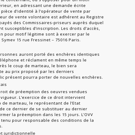
ltérieur, en adressant une demande écrite
ièce d’identité à l’opérateur de vente par
ateur de vente volontaire est adhérent au Registre
mpayés des Commissaires-pri­seurs auprès duquel
t susceptibles d’inscription. Les droits d’accès,
on pour motif légitime sont à exercer par le
Symev 15 rue Fressinet – 75016 Paris.
rsonnes auront porté des enchères identiques
r téléphone et réclament en même temps le
près le coup de marteau, le bien sera
e au prix proposé par les derniers
blic présent pourra porter de nouvelles enchères.
çais
 droit de préemption des oeuvres vendues
igueur. L’exercice de ce droit intervient
de marteau, le représentant de l’Etat
 de ce dernier de se substituer au dernier
rmer la préemp­tion dans les 15 jours. L’OVV
 tenu pour responsable des conditions de la
s.
t juridictionnelle