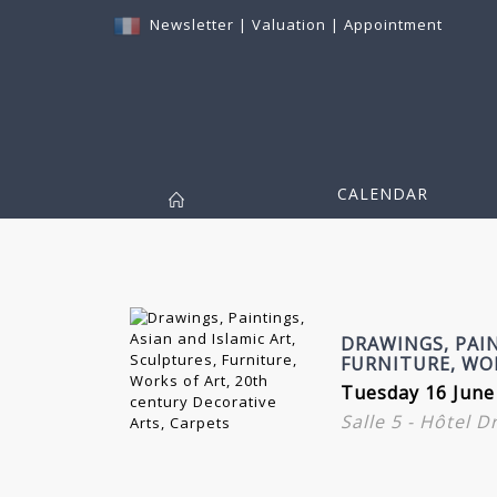
Newsletter
|
Valuation
|
Appointment
CALENDAR
DRAWINGS, PAIN
FURNITURE, WO
Tuesday 16 June
Salle 5 - Hôtel 