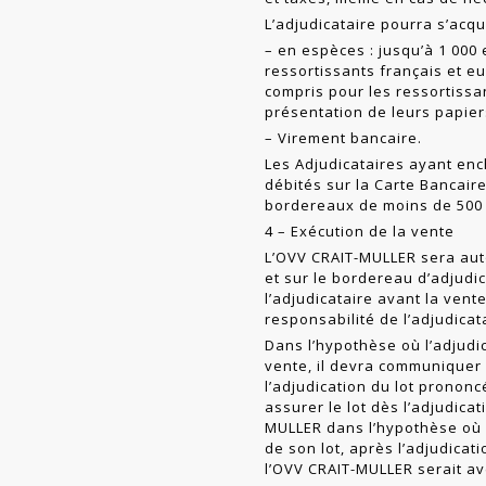
L’adjudicataire pourra s’acqu
– en espèces : jusqu’à 1 000 
ressortissants français et eu
compris pour les ressor­tiss
présentation de leurs papiers
– Virement bancaire.
Les Adjudicataires ayant ench
débités sur la Carte Bancaire
bordereaux de moins de 500 €
4 – Exécution de la vente
L’OVV CRAIT-MULLER sera auto
et sur le bordereau d’adjudi
l’adjudi­cataire avant la ven
responsabilité de l’ad­judicat
Dans l’hypothèse où l’adjudic
vente, il devra communiquer
l’adjudication du lot prononcé
assurer le lot dès l’adjudica­
MULLER dans l’hypothèse où p
de son lot, après l’adjudicati
l’OVV CRAIT-MULLER serait av