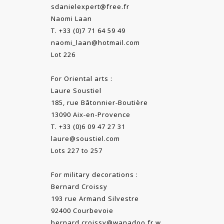
sdanielexpert@free.fr
Naomi Laan
T. +33 (0)7 71 64 59 49
naomi_laan@hotmail.com
Lot 226
For Oriental arts :
Laure Soustiel
185, rue Bâtonnier-Boutière
13090 Aix-en-Provence
T. +33 (0)6 09 47 27 31
laure@soustiel.com
Lots 227 to 257
For military decorations :
Bernard Croissy
193 rue Armand Silvestre
92400 Courbevoie
bernard.croissy@wanadoo.fr.w