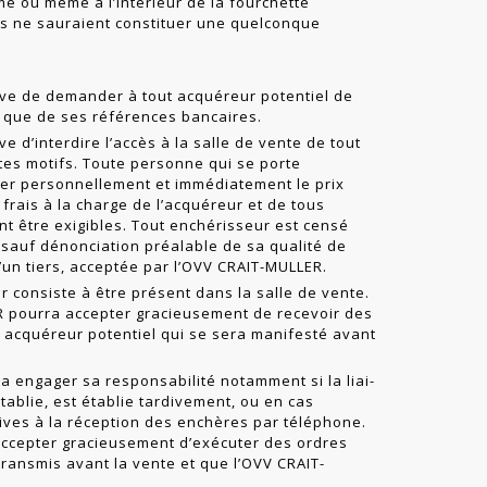
mé ou même à l’intérieur de la fourchette
ns ne sauraient constituer une quelconque
ve de demander à tout acquéreur potentiel de
nsi que de ses références bancaires.
 d’interdire l’accès à la salle de vente de tout
tes motifs. Toute personne qui se porte
ler personnellement et immédiatement le prix
frais à la charge de l’acquéreur et de tous
nt être exigibles. Tout enchérisseur est censé
sauf dénonciation préalable de sa qualité de
un tiers, acceptée par l’OVV CRAIT-MULLER.
 consiste à être présent dans la salle de vente.
R pourra accepter gracieusement de recevoir des
 acquéreur potentiel qui se sera manifesté avant
 engager sa responsabilité notamment si la liai­
tablie, est établie tardivement, ou en cas
tives à la réception des enchères par téléphone.
ccepter gracieusement d’exécuter des ordres
 transmis avant la vente et que l’OVV CRAIT-