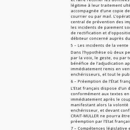
légitime à leur traitement u
accompagnée d’une copie de p
courrier ou par mail. L’opér
central de prévention des i
les incidents de paiement son
de rectification et d’oppositi
débiteur concerné auprès du 
5 – Les incidents de la vente
Dans l’hypothèse où deux pe
par la voix, le geste, ou pa
bénéfice de l’adju­dication a
immédiatement remis en vent
enchérisseurs, et tout le pu
6 – Préemption de l’État fran
L’Etat français dispose d’un
conformé­ment aux textes en v
immédiatement après le coup 
manifestant alors la volonté
enchérisseur, et devant confi
CRAIT-MULLER ne pourra être
préemption par l’Etat françai
7 – Compétences législative e