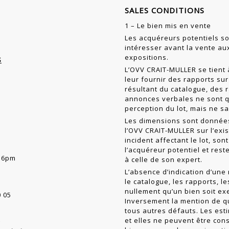
SALES CONDITIONS
1 – Le bien mis en vente
Les acquéreurs potentiels so
intéresser avant la vente a
expositions.
S
L’OVV CRAIT-MULLER se tient 
leur fournir des rapports sur 
résultant du cat­alogue, des 
annonces verbales ne sont q
perception du lot, mais ne sa
Les dimensions sont données 
l’OVV CRAIT-MULLER sur l’exi
incident affectant le lot, so
l’acquéreur poten­tiel et re
o 6pm
à celle de son expert.
L’absence d’indication d’une
le catalogue, les rapports, l
nullement qu’un bien soit ex
0 05
Inversement la mention de q
tous autres défauts. Les esti
X
et elles ne peuvent être con