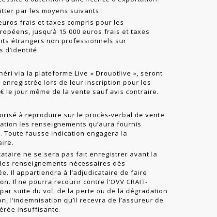
itter par les moyens suivants :
euros frais et taxes compris pour les
ropéens, jusqu’à 15 000 euros frais et taxes
ants étrangers non professionnels sur
 d’identité.
éri via la plateforme Live « Drouotlive », seront
 enregistrée lors de leur inscription pour les
 le jour même de la vente sauf avis contraire.
risé à reproduire sur le procès-verbal de vente
cation les renseignements qu’aura fournis
te. Toute fausse indication engagera la
aire.
ataire ne se sera pas fait enregistrer avant la
 les renseignements nécessaires dès
e. Il appartiendra à l’adjudicataire de faire
tion. Il ne pourra recourir contre l’OVV CRAIT-
ar suite du vol, de la perte ou de la dégradation
on, l’indemnisation qu’il recevra de l’assureur de
érée insuffisante.