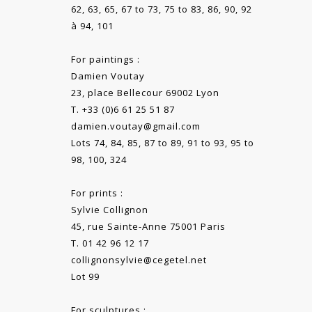
62, 63, 65, 67 to 73, 75 to 83, 86, 90, 92
à 94, 101
For paintings :
Damien Voutay
23, place Bellecour 69002 Lyon
T. +33 (0)6 61 25 51 87
damien.voutay@gmail.com
Lots 74, 84, 85, 87 to 89, 91 to 93, 95 to
98, 100, 324
For prints :
Sylvie Collignon
45, rue Sainte-Anne 75001 Paris
T. 01 42 96 12 17
collignonsylvie@cegetel.net
Lot 99
For sculptures :