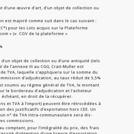
t d’une œuvre d’art, d’un objet de collection ou
ion est majoré comme suit dans le cas suivant :
TC*) pour les Lots acquis sur la Plateforme
t.com
» (v. CGV de la plateforme «
0%
 d’un objet de collection ou d’une antiquité (tels
, IV de l’annexe III au CGI), Crait-Muller est
 de TVA, laquelle s’appliquera sur la somme du
commission d’adjudication, au taux réduit de 5,5%
st soumis au régime général de TVA, le montant
ur le bordereau d’adjudication et l’acheteur
s échéant, en droit de la récupérer.
ns et TVA à l’import) peuvent être rétrocédées à
ion des justificatifs d’exportation hors CEE. Un
d’un n° de TVA Intra-communautaire sera dis­
 les commissions.
u comptant, pour l’intégralité du prix, des frais
essité d’obtention d’une licence d’exportation.