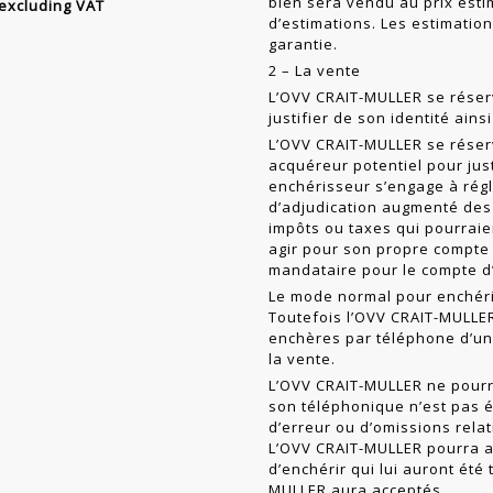
bien sera vendu au prix esti
 excluding VAT
d’estimations. Les estimatio
garantie.
2 – La vente
L’OVV CRAIT-MULLER se réser
jus­tifier de son identité ai
L’OVV CRAIT-MULLER se réserve
acquéreur potentiel pour jus
enchérisseur s’engage à rég
d’adjudication aug­menté des 
impôts ou taxes qui pour­raie
agir pour son propre compte 
mandataire pour le compte d’
Le mode normal pour enchérir
Toutefois l’OVV CRAIT-MULLE
enchères par téléphone d’un
la vente.
L’OVV CRAIT-MULLER ne pourra
son téléphonique n’est pas é
d’erreur ou d’omissions rela
L’OVV CRAIT-MULLER pourra a
d’enchérir qui lui auront été
MULLER aura acceptés.