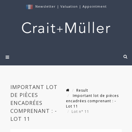
Newsletter
|
Valuation
|
Appointment
IMPORTANT LOT
Result
DE PIÈCES
Important lot de pièces
encadrées comprenant : -
ENCADRÉES
Lot 11
COMPRENANT : -
Lot n° 11
LOT 11