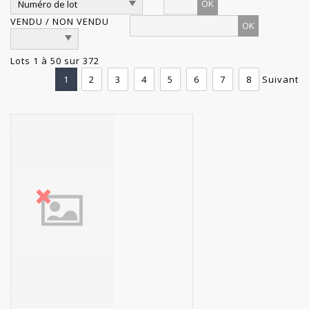
OK
VENDU / NON VENDU
Lots 1 à 50 sur 372
1
2
3
4
5
6
7
8
Suivant