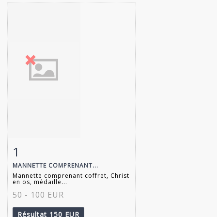
1
Fiche détaillée
Zoom
MANNETTE COMPRENANT...
Mannette comprenant coffret, Christ
en os, médaille...
50 - 100 EUR
Résultat
150 EUR