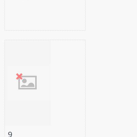
9
Fiche détaillée
Zoom