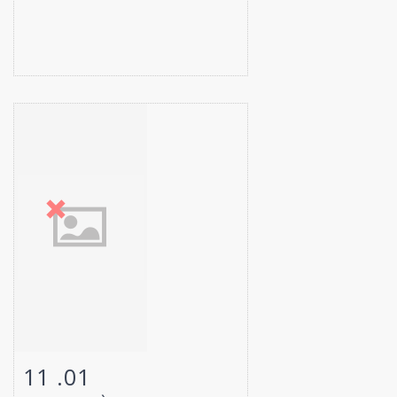
11 .01
Fiche détaillée
Zoom