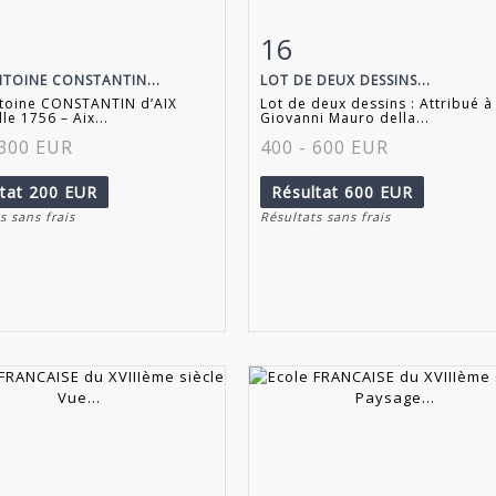
16
 détaillée
Zoom
Fiche détaillée
Zoo
NTOINE CONSTANTIN...
LOT DE DEUX DESSINS...
ntoine CONSTANTIN d’AIX
Lot de deux dessins : Attribué à
le 1756 – Aix...
Giovanni Mauro della...
 300 EUR
400 - 600 EUR
ltat
200 EUR
Résultat
600 EUR
s sans frais
Résultats sans frais