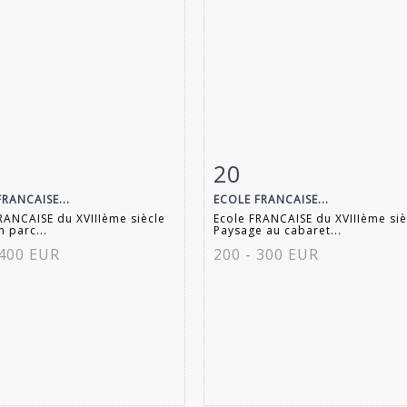
20
 détaillée
Zoom
Fiche détaillée
Zoo
RANCAISE...
ECOLE FRANCAISE...
RANCAISE du XVIIIème siècle
Ecole FRANCAISE du XVIIIème siè
n parc...
Paysage au cabaret...
 400 EUR
200 - 300 EUR