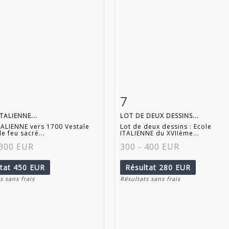
7
 détaillée
Zoom
Fiche détaillée
Zoo
TALIENNE...
LOT DE DEUX DESSINS...
TALIENNE vers 1700 Vestale
Lot de deux dessins : Ecole
le feu sacré...
ITALIENNE du XVIIème...
 300 EUR
300 - 400 EUR
ltat
450 EUR
Résultat
280 EUR
s sans frais
Résultats sans frais