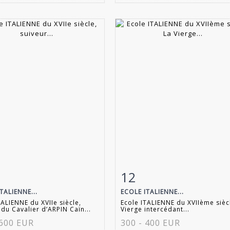
12
 détaillée
Zoom
Fiche détaillée
Zoo
TALIENNE...
ECOLE ITALIENNE...
TALIENNE du XVIIe siècle,
Ecole ITALIENNE du XVIIème sièc
 du Cavalier d’ARPIN Caïn...
Vierge intercédant...
 600 EUR
300 - 400 EUR