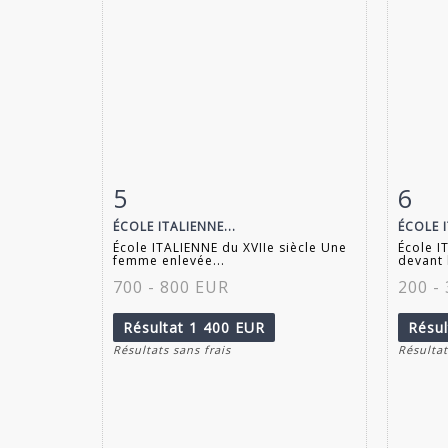
5
6
Fiche détaillée
Zoom
Fiche
ÉCOLE ITALIENNE...
ÉCOLE I
École ITALIENNE du XVIIe siècle Une
École I
femme enlevée...
devant 
700 - 800 EUR
200 -
Résultat
1 400 EUR
Résu
Résultats sans frais
Résultat