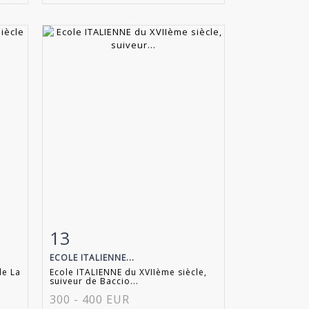
13
m
Fiche détaillée
Zoom
ECOLE ITALIENNE...
le La
Ecole ITALIENNE du XVIIème siècle,
suiveur de Baccio...
300 - 400 EUR