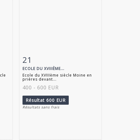
21
m
Fiche détaillée
Zoom
ECOLE DU XVIIIÈME...
cle
Ecole du XVIIIème siècle Moine en
prières devant...
400 - 600 EUR
Résultat
600 EUR
Résultats sans frais