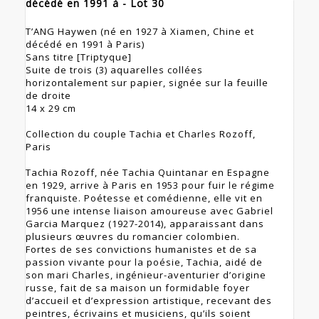
décédé en 1991 à - Lot 30
T’ANG Haywen (né en 1927 à Xiamen, Chine et
décédé en 1991 à Paris)
Sans titre [Triptyque]
Suite de trois (3) aquarelles collées
horizontalement sur papier, signée sur la feuille
de droite
14 x 29 cm
Collection du couple Tachia et Charles Rozoff,
Paris
Tachia Rozoff, née Tachia Quintanar en Espagne
en 1929, arrive à Paris en 1953 pour fuir le régime
franquiste. Poétesse et comédienne, elle vit en
1956 une intense liaison amoureuse avec Gabriel
Garcia Marquez (1927-2014), apparaissant dans
plusieurs œuvres du romancier colombien.
Fortes de ses convictions humanistes et de sa
passion vivante pour la poésie, Tachia, aidé de
son mari Charles, ingénieur-aventurier d’origine
russe, fait de sa maison un formidable foyer
d’accueil et d’expression artistique, recevant des
peintres, écrivains et musiciens, qu’ils soient