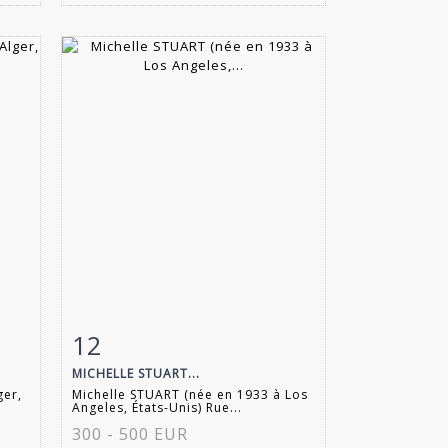
12
m
Fiche détaillée
Zoom
MICHELLE STUART...
ger,
Michelle STUART (née en 1933 à Los
Angeles, États-Unis) Rue...
300 - 500 EUR