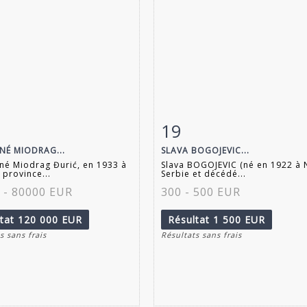
19
 détaillée
Zoom
Fiche détaillée
Zoo
NÉ MIODRAG...
SLAVA BOGOJEVIC...
é Miodrag Đurić, en 1933 à
Slava BOGOJEVIC (né en 1922 à N
 province...
Serbie et décédé...
 - 80000 EUR
300 - 500 EUR
ltat
120 000 EUR
Résultat
1 500 EUR
s sans frais
Résultats sans frais