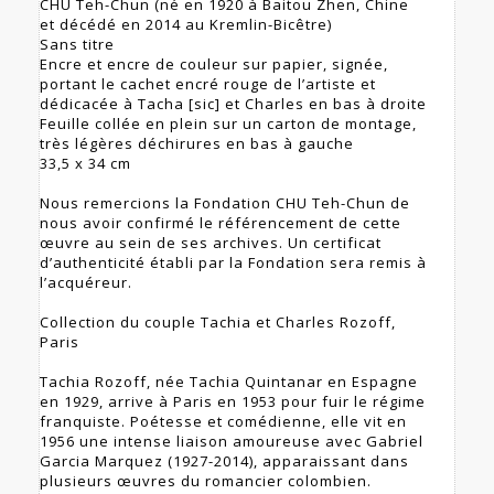
CHU Teh-Chun (né en 1920 à Baitou Zhen, Chine
et décédé en 2014 au Kremlin-Bicêtre)
Sans titre
Encre et encre de couleur sur papier, signée,
portant le cachet encré rouge de l’artiste et
dédicacée à Tacha [sic] et Charles en bas à droite
Feuille collée en plein sur un carton de montage,
très légères déchirures en bas à gauche
33,5 x 34 cm
Nous remercions la Fondation CHU Teh-Chun de
nous avoir confirmé le référencement de cette
œuvre au sein de ses archives. Un certificat
d’authenticité établi par la Fondation sera remis à
l’acquéreur.
Collection du couple Tachia et Charles Rozoff,
Paris
Tachia Rozoff, née Tachia Quintanar en Espagne
en 1929, arrive à Paris en 1953 pour fuir le régime
franquiste. Poétesse et comédienne, elle vit en
1956 une intense liaison amoureuse avec Gabriel
Garcia Marquez (1927-2014), apparaissant dans
plusieurs œuvres du romancier colombien.