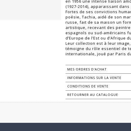
en 1956 une intense liaison a
(1927-2014), apparaissant dans
Fortes de ses convictions human
poésie, Tachia, aidé de son mar
russe, fait de sa maison un for
artistique, recevant des peintres
espagnols ou sud-américains fu
d’Europe de l’Est ou d’Afrique d
Leur collection est à leur image
témoigne du rôle essentiel de te
internationale, joué par Paris 
MES ORDRES D'ACHAT
INFORMATIONS SUR LA VENTE
CONDITIONS DE VENTE
RETOURNER AU CATALOGUE