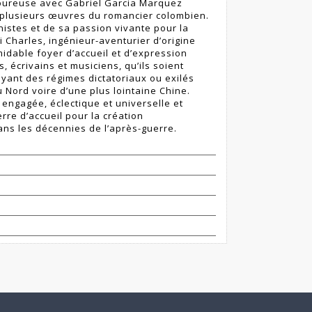
moureuse avec Gabriel Garcia Marquez
 plusieurs œuvres du romancier colombien.
istes et de sa passion vivante pour la
i Charles, ingénieur-aventurier d’origine
midable foyer d’accueil et d’expression
, écrivains et musiciens, qu’ils soient
yant des régimes dictatoriaux ou exilés
u Nord voire d’une plus lointaine Chine.
, engagée, éclectique et universelle et
rre d’accueil pour la création
dans les décennies de l’après-guerre.