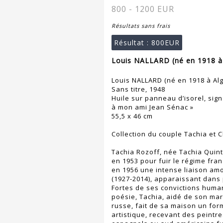
800 - 1200 EUR
Résultats sans frais
Résultat :
800EUR
Louis NALLARD (né en 1918 à 
Louis NALLARD (né en 1918 à Alg
Sans titre, 1948
Huile sur panneau d’isorel, sig
à mon ami Jean Sénac »
55,5 x 46 cm
Collection du couple Tachia et C
Tachia Rozoff, née Tachia Quint
en 1953 pour fuir le régime fran
en 1956 une intense liaison a
(1927-2014), apparaissant dans
Fortes de ses convictions human
poésie, Tachia, aidé de son mar
russe, fait de sa maison un for
artistique, recevant des peintres