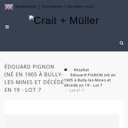
Newsletter
|
Estimation
|
Rendez-vous
ÉDOUARD PIGNON
Résultat
(NÉ EN 1905 À BULLY-
Édouard PIGNON (né en
1905 à Bully-les-Mines et
LES-MINES ET DÉCÉDÉ
décédé en 19 - Lot 7
EN 19 - LOT 7
Lot n° 7