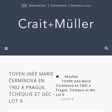
Newsletter
|
Estimation
|
Rendez-vous
TOYEN (NÉE MARIE
Résultat
ČERMÍNOVÁ EN
TOYEN (née Marie
Čermínová en 1902 à
1902 À PRAGUE,
Prague, Tchéquie et déc -
TCHÉQUIE ET DÉC -
Lot 6
Lot n° 6
LOT 6