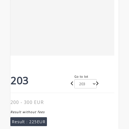
203
Go to lot
200 - 300 EUR
Result without fees
Result :
225EUR