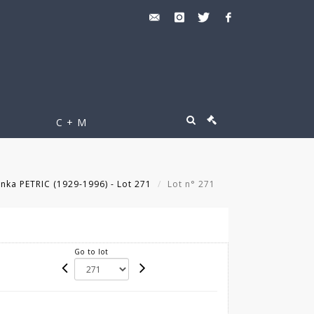
C + M
nka PETRIC (1929-1996) - Lot 271
Lot n° 271
Go to lot