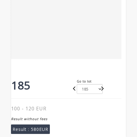
185
Go to lot
100 - 120 EUR
Result without fees
Result :
580EUR