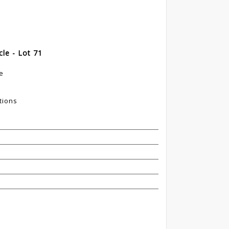
cle - Lot 71
e
tions