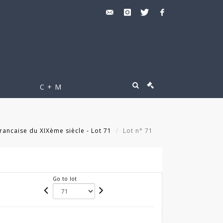
C + M
rancaise du XIXème siècle - Lot 71
Lot n° 71
Go to lot