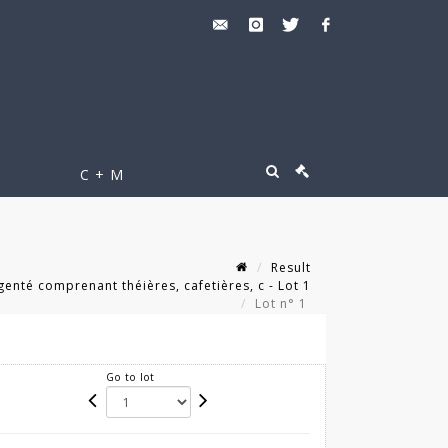
C + M
Result
enté comprenant théières, cafetières, c - Lot 1
Lot n° 1
Go to lot