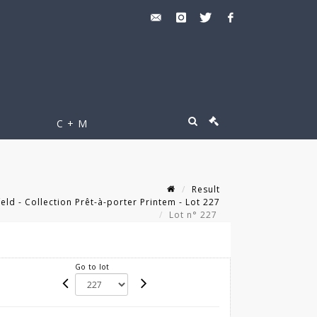
C + M
Result
ld - Collection Prêt-à-porter Printem - Lot 227
Lot n° 227
Go to lot