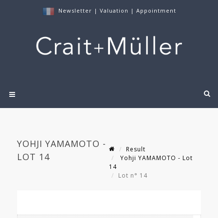
Newsletter
|
Valuation
|
Appointment
YOHJI YAMAMOTO -
Result
LOT 14
Yohji YAMAMOTO - Lot
14
Lot n° 14