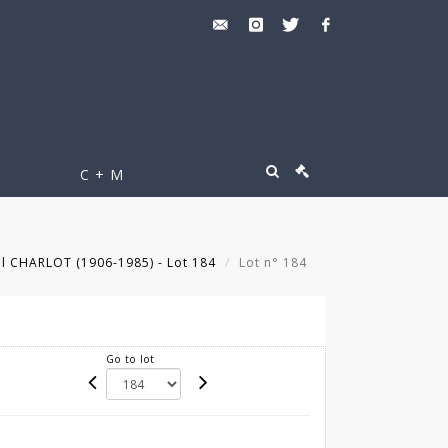
C + M
l CHARLOT (1906-1985) - Lot 184
Lot n° 184
Go to lot