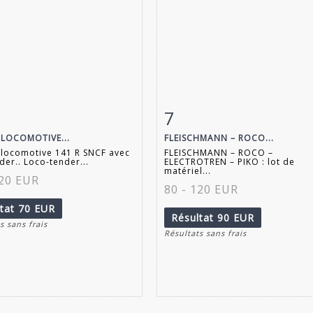
7
 détaillée
Zoom
Fiche détaillée
Zoo
 LOCOMOTIVE...
FLEISCHMANN – ROCO...
 locomotive 141 R SNCF avec
FLEISCHMANN – ROCO –
der.. Loco-tender...
ELECTROTREN – PIKO : lot de
matériel...
120 EUR
80 - 120 EUR
ltat
70 EUR
Résultat
90 EUR
s sans frais
Résultats sans frais