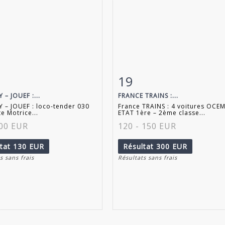
19
 détaillée
Zoom
Fiche détaillée
Zoo
– JOUEF :...
FRANCE TRAINS :...
– JOUEF : loco-tender 030
France TRAINS : 4 voitures OCE
te Motrice...
ETAT 1ère – 2ème classe...
100 EUR
120 - 150 EUR
ltat
130 EUR
Résultat
300 EUR
s sans frais
Résultats sans frais