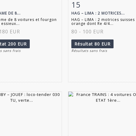
15
 détaillée
Zoom
Fiche détaillée
Zoo
AME DE 8...
HAG – LIMA : 2 MOTRICES...
rame de 8 voitures et fourgon
HAG – LIMA : 2 motrices suisses
 essieux...
orange dont Re 4/4...
 180 EUR
80 - 100 EUR
ltat
200 EUR
Résultat
80 EUR
s sans frais
Résultats sans frais