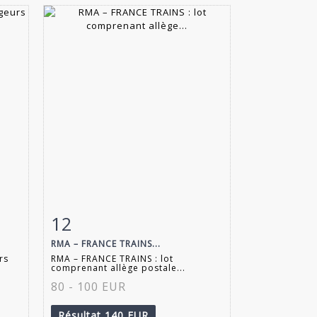
12
m
Fiche détaillée
Zoom
RMA – FRANCE TRAINS...
rs
RMA – FRANCE TRAINS : lot
comprenant allège postale...
80 - 100 EUR
Résultat
140 EUR