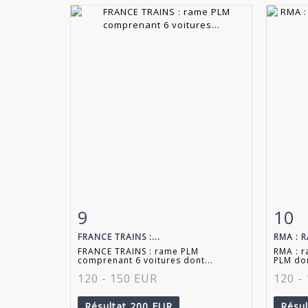
9
10
Fiche détaillée
Zoom
Fiche
FRANCE TRAINS :...
RMA : R
FRANCE TRAINS : rame PLM
RMA : r
comprenant 6 voitures dont...
PLM don
120 - 150 EUR
120 -
Résultat
200 EUR
Résu