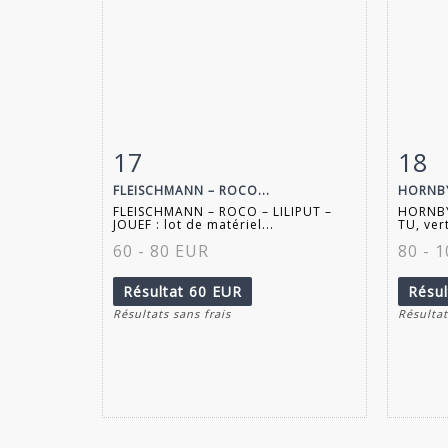
17
18
Fiche détaillée
Zoom
Fiche
FLEISCHMANN – ROCO...
HORNBY 
FLEISCHMANN – ROCO – LILIPUT –
HORNBY 
JOUEF : lot de matériel...
TU, ver
60 - 80 EUR
80 - 
Résultat
60 EUR
Résu
Résultats sans frais
Résultat