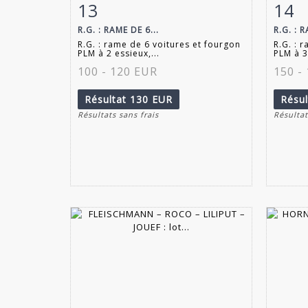
13
14
Fiche détaillée
Zoom
Fiche
R.G. : RAME DE 6...
R.G. : R
R.G. : rame de 6 voitures et fourgon
R.G. : 
PLM à 2 essieux,...
PLM à 3
100 - 120 EUR
150 -
Résultat
130 EUR
Résu
Résultats sans frais
Résultat