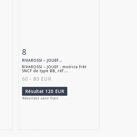
8
m
Fiche détaillée
Zoom
RIVAROSSI – JOUEF...
RIVAROSSI – JOUEF : motrice frêt
SNCF de type BB, réf....
60 - 80 EUR
Résultat
120 EUR
Résultats sans frais