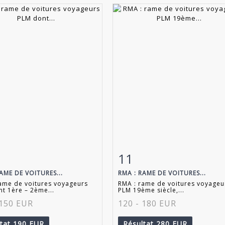
11
 détaillée
Zoom
Fiche détaillée
Zoo
AME DE VOITURES...
RMA : RAME DE VOITURES...
ame de voitures voyageurs
RMA : rame de voitures voyageu
t 1ère – 2ème...
PLM 19ème siècle,...
 150 EUR
120 - 180 EUR
ltat
190 EUR
Résultat
280 EUR