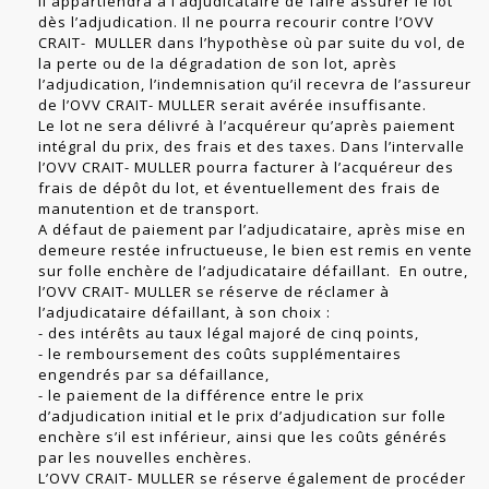
Il appartiendra à l’adjudicataire de faire assurer le lot
dès l’adjudication. Il ne pourra recourir contre l’OVV
CRAIT- MULLER dans l’hypothèse où par suite du vol, de
la perte ou de la dégradation de son lot, après
l’adjudication, l’indemnisation qu’il recevra de l’assureur
de l’OVV CRAIT- MULLER serait avérée insuffisante.
Le lot ne sera délivré à l’acquéreur qu’après paiement
intégral du prix, des frais et des taxes. Dans l’intervalle
l’OVV CRAIT- MULLER pourra facturer à l’acquéreur des
frais de dépôt du lot, et éventuellement des frais de
manutention et de transport.
A défaut de paiement par l’adjudicataire, après mise en
demeure restée infructueuse, le bien est remis en vente
sur folle enchère de l’adjudicataire défaillant. En outre,
l’OVV CRAIT- MULLER se réserve de réclamer à
l’adjudicataire défaillant, à son choix :
- des intérêts au taux légal majoré de cinq points,
- le remboursement des coûts supplémentaires
engendrés par sa défaillance,
- le paiement de la différence entre le prix
d’adjudication initial et le prix d’adjudication sur folle
enchère s’il est inférieur, ainsi que les coûts générés
par les nouvelles enchères.
L’OVV CRAIT- MULLER se réserve également de procéder