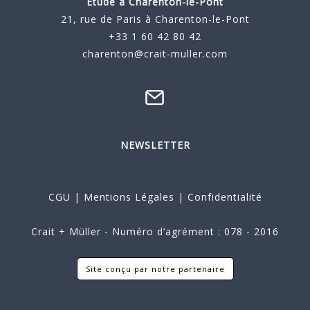
Étude à
Charenton-le-Pont
21, rue de Paris à Charenton-le-Pont
+33 1 60 42 80 42
charenton@crait-muller.com
NEWSLETTER
CGU
|
Mentions Légales
|
Confidentialité
Crait + Müller - Numéro d’agrément : 078 - 2016
Site conçu par notre partenaire