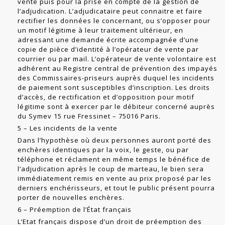
vente puis pour la prise en compte de la ges­tion de
l’adjudication. L’adjudicataire peut connaitre et faire
rectifier les données le concernant, ou s’opposer pour
un motif légitime à leur traitement ultérieur, en
adressant une demande écrite accompagnée d’une
copie de pièce d’identité à l’opérateur de vente par
courrier ou par mail. L’opérateur de vente volontaire est
adhérent au Registre central de prévention des impayés
des Commissaires-pri­seurs auprès duquel les incidents
de paiement sont susceptibles d’inscription. Les droits
d’accès, de rectification et d’opposition pour motif
légitime sont à exercer par le débiteur concerné auprès
du Symev 15 rue Fressinet – 75016 Paris.
5 – Les incidents de la vente
Dans l’hypothèse où deux personnes auront porté des
enchères identiques par la voix, le geste, ou par
téléphone et réclament en même temps le bénéfice de
l’adju­dication après le coup de marteau, le bien sera
immédiatement remis en vente au prix proposé par les
derniers enchérisseurs, et tout le public présent pourra
porter de nouvelles enchères.
6 – Préemption de l’État français
L’Etat français dispose d’un droit de préemption des