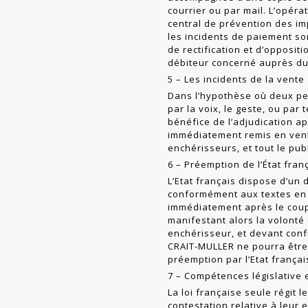
courrier ou par mail. L’opér
central de prévention des i
les incidents de paiement son
de rectification et d’oppositi
débiteur concerné auprès du 
5 – Les incidents de la vente
Dans l’hypothèse où deux pe
par la voix, le geste, ou pa
bénéfice de l’adju­dication a
immédiatement remis en vent
enchérisseurs, et tout le pu
6 – Préemption de l’État fran
L’Etat français dispose d’un
conformé­ment aux textes en v
immédiatement après le coup 
manifestant alors la volonté
enchérisseur, et devant confi
CRAIT-MULLER ne pourra être
préemption par l’Etat françai
7 – Compétences législative e
La loi française seule régit 
con­testation relative à leur 