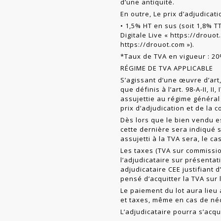
d’une antiquité.
En outre, Le prix d’adjudicat
• 1,5% HT en sus (soit 1,8% T
Digitale Live «
https://drouo
https://drouot.com
»).
*Taux de TVA en vigueur : 2
RÉGIME DE TVA APPLICABLE
S’agissant d’une œuvre d’art,
que définis à l’art. 98-A-II, II
assujettie au régime général
prix d’adjudication et de la 
Dès lors que le bien vendu e
cette dernière sera indiqué s
assujetti à la TVA sera, le ca
Les taxes (TVA sur commissio
l’adjudicataire sur présentat
adjudicataire CEE justifiant 
pensé d’acquitter la TVA sur
Le paiement du lot aura lieu a
et taxes, même en cas de néc
L’adjudicataire pourra s’acqu