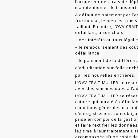
l’acquéreur des frais de dépô
manutention et de trans­port.
A défaut de paiement par l’a
fructueuse, le bien est remis
faillant. En outre, l’OVV CRA
défaillant, à son choix :
– des intérêts au taux légal 
– le remboursement des coû
défaillance,
– le paiement de la différence
d’adjudication sur folle enchè
par les nouvelles enchères.
L’OVV CRAIT-MULLER se rése
avec des sommes dues à l’adj
L’OVV CRAIT-MULLER se réserv
cataire qui aura été défailla
conditions générales d’achat.
d’enregistrement sont obligat
prise en compte de la ges­tio
et faire rectifier les donnée
légitime à leur traitement u
accompagnée d’une copie de p