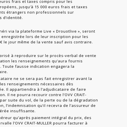
euros frais et taxes compris pour les
ropéens, jusqu’à 15 000 euros frais et taxes
ants étrangers non professionnels sur
 d’identité.
éri via la plateforme Live « Drouotlive », seront
 enregistrée lors de leur inscription pour les
 le jour même de la vente sauf avis contraire.
risé à reproduire sur le procès-verbal de vente
cation les renseignements qu’aura fournis
te. Toute fausse indication engagera la
aire.
ataire ne se sera pas fait enregistrer avant la
 les renseignements nécessaires dès
e. Il appartiendra à l’adjudicataire de faire
tion. Il ne pourra recourir contre l’OVV CRAIT-
ar suite du vol, de la perte ou de la dégradation
on, l’indemnisation qu’il recevra de l’assureur de
érée insuffisante.
quéreur qu’après paiement intégral du prix, des
tervalle l’OVV CRAIT-MULLER pourra facturer à