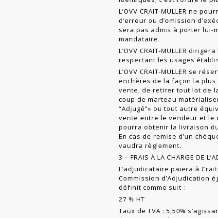
L’OVV CRAIT-MULLER ne pourr
d’erreur ou d’omission d’exéc
sera pas admis à porter lui
mandataire.
L’OVV CRAIT-MULLER dirigera 
respect­ant les usages établi
L’OVV CRAIT-MULLER se réserv
enchères de la façon la plus 
vente, de retirer tout lot de 
coup de marteau matériali­se
“Adjugé”» ou tout autre équi
vente entre le vendeur et le 
pourra obtenir la livraison du
En cas de remise d’un chèqu
vaudra règlement.
3 – FRAIS À LA CHARGE DE L’
L’adjudicataire paiera à Crai
Commission d’Adjudication ég
définit comme suit :
27 % HT
Taux de TVA : 5,50% s’agissan