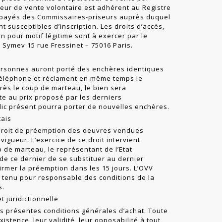
ateur de vente volontaire est adhérent au Registre
mpayés des Commissaires-pri­seurs auprès duquel
t susceptibles d’inscription. Les droits d’accès,
on pour motif légitime sont à exercer par le
Symev 15 rue Fressinet – 75016 Paris.
rsonnes auront porté des enchères identiques
r téléphone et réclament en même temps le
près le coup de marteau, le bien sera
e au prix proposé par les derniers
blic présent pourra porter de nouvelles enchères.
çais
 droit de préemption des oeuvres vendues
igueur. L’exercice de ce droit intervient
de marteau, le représentant de l’Etat
 de ce dernier de se substituer au dernier
rmer la préemp­tion dans les 15 jours. L’OVV
 tenu pour responsable des conditions de la
s.
t juridictionnelle
les présentes conditions générales d’achat. Toute
existence, leur validité, leur opposabilité à tout