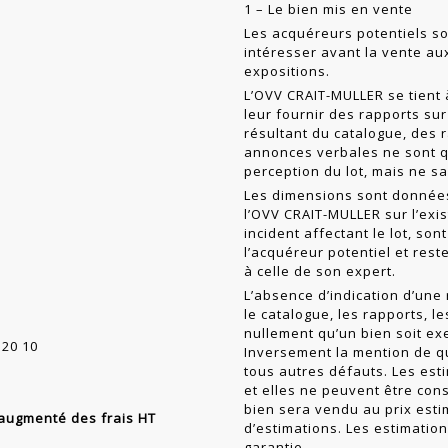
1 – Le bien mis en vente
Les acquéreurs potentiels so
intéresser avant la vente a
expositions.
L’OVV CRAIT-MULLER se tient 
leur fournir des rapports sur 
résultant du cat­alogue, des 
annonces verbales ne sont q
perception du lot, mais ne sa
Les dimensions sont données 
l’OVV CRAIT-MULLER sur l’exi
incident affectant le lot, so
l’acquéreur poten­tiel et re
à celle de son expert.
L’absence d’indication d’une
le catalogue, les rapports, l
nullement qu’un bien soit ex
 20 10
Inversement la mention de q
tous autres défauts. Les esti
et elles ne peuvent être con
bien sera vendu au prix esti
n augmenté des frais HT
d’estimations. Les estimatio
garantie.