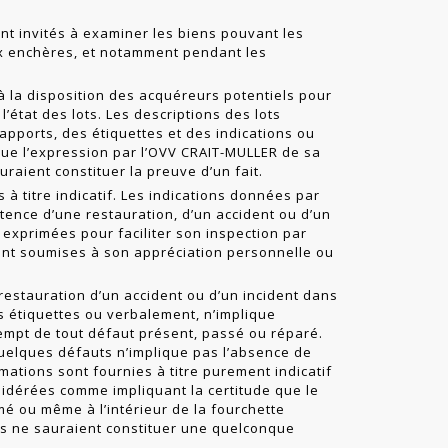
nt invités à examiner les biens pouvant les
ux enchères, et notamment pendant les
à la disposition des acquéreurs potentiels pour
l’état des lots. Les descriptions des lots
rapports, des étiquettes et des indications ou
ue l’expression par l’OVV CRAIT-MULLER de sa
uraient constituer la preuve d’un fait.
à titre indicatif. Les indications données par
stence d’une restauration, d’un accident ou d’un
nt exprimées pour faciliter son inspection par
stent soumises à son appréciation personnelle ou
 restauration d’un accident ou d’un incident dans
es étiquettes ou verbalement, n’implique
empt de tout défaut présent, passé ou réparé.
uelques défauts n’implique pas l’absence de
mations sont fournies à titre purement indicatif
sidérées comme impliquant la certitude que le
mé ou même à l’intérieur de la fourchette
ns ne sauraient constituer une quelconque