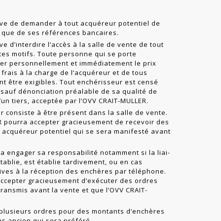
ve de demander à tout acquéreur potentiel de
nsi que de ses références bancaires.
 d’interdire l’accès à la salle de vente de tout
tes motifs. Toute personne qui se porte
ler personnellement et immédiatement le prix
frais à la charge de l’acquéreur et de tous
nt être exigibles. Tout enchérisseur est censé
sauf dénonciation préalable de sa qualité de
un tiers, acceptée par l’OVV CRAIT-MULLER.
 consiste à être présent dans la salle de vente.
R pourra accepter gracieusement de recevoir des
 acquéreur potentiel qui se sera manifesté avant
 engager sa responsabilité notamment si la liai­
tablie, est établie tardivement, ou en cas
tives à la réception des enchères par téléphone.
ccepter gracieusement d’exécuter des ordres
 transmis avant la vente et que l’OVV CRAIT-
 plusieurs ordres pour des montants d’enchères
lus ancien qui sera préféré.