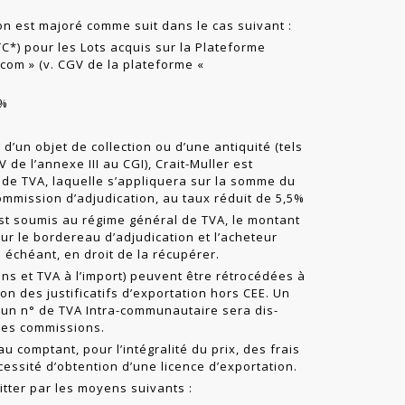
ion est majoré comme suit dans le cas suivant :
TC*) pour les Lots acquis sur la Plateforme
t.com
» (v. CGV de la plateforme «
0%
 d’un objet de collection ou d’une antiquité (tels
, IV de l’annexe III au CGI), Crait-Muller est
 de TVA, laquelle s’appliquera sur la somme du
commission d’adjudication, au taux réduit de 5,5%
st soumis au régime général de TVA, le montant
ur le bordereau d’adjudication et l’acheteur
s échéant, en droit de la récupérer.
ns et TVA à l’import) peuvent être rétrocédées à
ion des justificatifs d’exportation hors CEE. Un
d’un n° de TVA Intra-communautaire sera dis­
 les commissions.
u comptant, pour l’intégralité du prix, des frais
essité d’obtention d’une licence d’exportation.
itter par les moyens suivants :