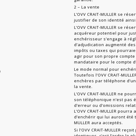
2 – La vente
L’OVV CRAIT-MULLER se réser
jus­tifier de son identité ai
L’OVV CRAIT-MULLER se réserve
acquéreur potentiel pour jus
enchérisseur s’engage à rég
d’adjudication aug­menté des 
impôts ou taxes qui pour­raie
agir pour son propre compte 
mandataire pour le compte d’
Le mode normal pour enchérir
)
Toutefois l’OVV CRAIT-MULLE
enchères par téléphone d’un
la vente.
L’OVV CRAIT-MULLER ne pourra
son téléphonique n’est pas é
d’erreur ou d’omissions rela
L’OVV CRAIT-MULLER pourra a
d’enchérir qui lui auront été
MULLER aura acceptés.
Si l’OVV CRAIT-MULLER reçoit
identiques, c’est l’ordre le p