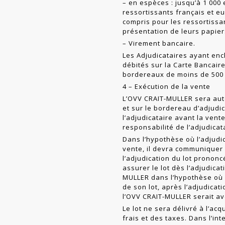
– en espèces : jusqu’à 1 000 
ressortissants français et eu
compris pour les ressor­tiss
présentation de leurs papiers
– Virement bancaire.
Les Adjudicataires ayant ench
débités sur la Carte Bancaire
bordereaux de moins de 500 €
4 – Exécution de la vente
L’OVV CRAIT-MULLER sera auto
et sur le bordereau d’adjudi
l’adjudi­cataire avant la ven
responsabilité de l’ad­judicat
Dans l’hypothèse où l’adjudic
vente, il devra communiquer
l’adjudication du lot prononcé
assurer le lot dès l’adjudica­
MULLER dans l’hypothèse où p
de son lot, après l’adjudicati
l’OVV CRAIT-MULLER serait av
Le lot ne sera délivré à l’ac
frais et des taxes. Dans l’in