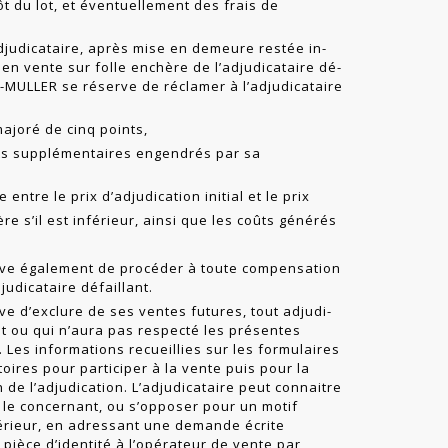
t du lot, et éventuellement des frais de
djudicataire, après mise en demeure restée in­
 en vente sur folle enchère de l’adjudicataire dé­
IT-MULLER se réserve de réclamer à l’adjudicataire
majoré de cinq points,
ts supplémentaires engendrés par sa
 entre le prix d’adjudication initial et le prix
re s’il est inférieur, ainsi que les coûts générés
rve également de procéder à toute compensation
udicataire défaillant.
e d’exclure de ses ventes futures, tout adjudi­
nt ou qui n’aura pas respecté les présentes
 Les informations recueillies sur les formulaires
oires pour participer à la vente puis pour la
n de l’adjudication. L’adjudicataire peut connaitre
s le concernant, ou s’opposer pour un motif
ltérieur, en adressant une demande écrite
ièce d’identité à l’opérateur de vente par