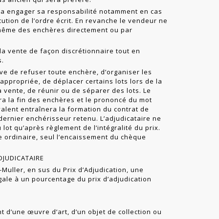
a engager sa responsabilité notamment en cas
ution de l’ordre écrit. En revanche le vendeur ne
-même des enchères directement ou par
la vente de façon discrétionnaire tout en
s.
e de refuser toute enchère, d’organiser les
appropriée, de déplacer certains lots lors de la
la vente, de réunir ou de séparer des lots. Le
ra la fin des enchères et le prononcé du mot
valent entraînera la formation du contrat de
dernier enchéris­seur retenu. L’adjudicataire ne
 lot qu’après règlement de l’intégralité du prix.
e ordinaire, seul l’encaissement du chèque
ADJUDICATAIRE
t-Muller, en sus du Prix d’Adjudication, une
ale à un pourcentage du prix d’adjudication
t d’une œuvre d’art, d’un objet de collection ou