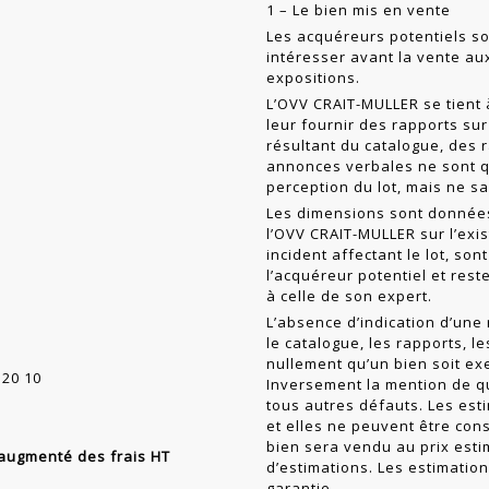
1 – Le bien mis en vente
Les acquéreurs potentiels so
intéresser avant la vente a
expositions.
L’OVV CRAIT-MULLER se tient 
leur fournir des rapports sur 
résultant du cat­alogue, des 
annonces verbales ne sont q
perception du lot, mais ne sa
Les dimensions sont données 
l’OVV CRAIT-MULLER sur l’exi
incident affectant le lot, so
l’acquéreur poten­tiel et re
à celle de son expert.
L’absence d’indication d’une
le catalogue, les rapports, l
nullement qu’un bien soit ex
 20 10
Inversement la mention de q
tous autres défauts. Les esti
et elles ne peuvent être con
bien sera vendu au prix esti
n augmenté des frais HT
d’estimations. Les estimatio
garantie.