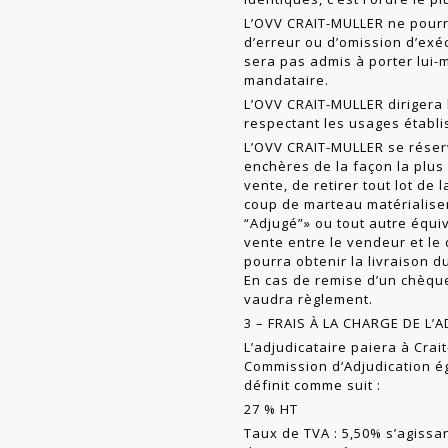
L’OVV CRAIT-MULLER ne pourr
d’erreur ou d’omission d’exéc
sera pas admis à porter lui
mandataire.
L’OVV CRAIT-MULLER dirigera 
respect­ant les usages établi
L’OVV CRAIT-MULLER se réserv
enchères de la façon la plus 
vente, de retirer tout lot de 
coup de marteau matériali­se
“Adjugé”» ou tout autre équi
vente entre le vendeur et le 
pourra obtenir la livraison du
En cas de remise d’un chèqu
vaudra règlement.
3 – FRAIS À LA CHARGE DE L’
L’adjudicataire paiera à Crai
Commission d’Adjudication ég
définit comme suit :
27 % HT
Taux de TVA : 5,50% s’agissan