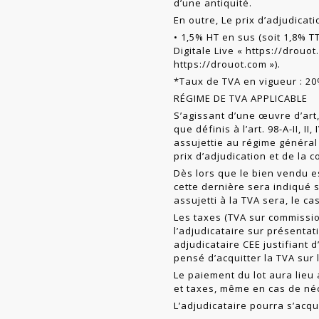
d’une antiquité.
En outre, Le prix d’adjudicat
• 1,5% HT en sus (soit 1,8% T
Digitale Live «
https://drouo
https://drouot.com
»).
*Taux de TVA en vigueur : 2
RÉGIME DE TVA APPLICABLE
S’agissant d’une œuvre d’art,
que définis à l’art. 98-A-II, II
assujettie au régime général
prix d’adjudication et de la 
Dès lors que le bien vendu e
cette dernière sera indiqué s
assujetti à la TVA sera, le ca
Les taxes (TVA sur commissio
l’adjudicataire sur présentat
adjudicataire CEE justifiant 
pensé d’acquitter la TVA sur
Le paiement du lot aura lieu a
et taxes, même en cas de néc
L’adjudicataire pourra s’acqu