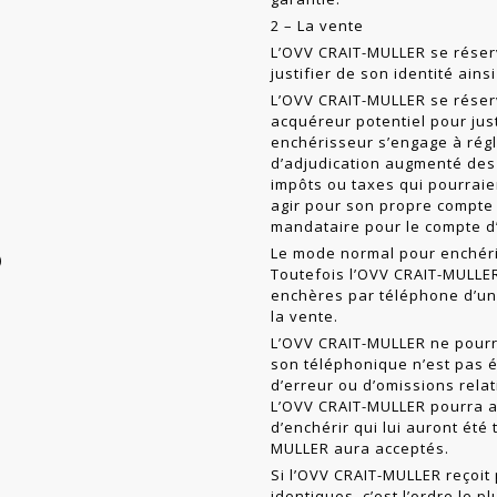
2 – La vente
L’OVV CRAIT-MULLER se réser
jus­tifier de son identité ai
L’OVV CRAIT-MULLER se réserve
acquéreur potentiel pour jus
enchérisseur s’engage à rég
d’adjudication aug­menté des 
impôts ou taxes qui pour­raie
agir pour son propre compte 
mandataire pour le compte d’
Le mode normal pour enchérir
)
Toutefois l’OVV CRAIT-MULLE
enchères par téléphone d’un
la vente.
L’OVV CRAIT-MULLER ne pourra
son téléphonique n’est pas é
d’erreur ou d’omissions rela
L’OVV CRAIT-MULLER pourra a
d’enchérir qui lui auront été
MULLER aura acceptés.
Si l’OVV CRAIT-MULLER reçoit
identiques, c’est l’ordre le p