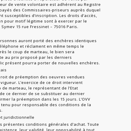
ateur de vente volontaire est adhérent au Registre
mpayés des Commissaires-pri­seurs auprès duquel
t susceptibles d’inscription. Les droits d’accès,
on pour motif légitime sont à exercer par le
Symev 15 rue Fressinet – 75016 Paris.
rsonnes auront porté des enchères identiques
r téléphone et réclament en même temps le
près le coup de marteau, le bien sera
e au prix proposé par les derniers
blic présent pourra porter de nouvelles enchères.
çais
 droit de préemption des oeuvres vendues
igueur. L’exercice de ce droit intervient
de marteau, le représentant de l’Etat
 de ce dernier de se substituer au dernier
rmer la préemp­tion dans les 15 jours. L’OVV
 tenu pour responsable des conditions de la
s.
t juridictionnelle
les présentes conditions générales d’achat. Toute
existence, leur validité, leur opposabilité à tout