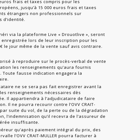
euros frais et taxes compris pour les
ropéens, jusqu’à 15 000 euros frais et taxes
ants étrangers non professionnels sur
 d’identité.
éri via la plateforme Live « Drouotlive », seront
 enregistrée lors de leur inscription pour les
 le jour même de la vente sauf avis contraire.
risé à reproduire sur le procès-verbal de vente
cation les renseignements qu’aura fournis
te. Toute fausse indication engagera la
aire.
ataire ne se sera pas fait enregistrer avant la
 les renseignements nécessaires dès
e. Il appartiendra à l’adjudicataire de faire
tion. Il ne pourra recourir contre l’OVV CRAIT-
ar suite du vol, de la perte ou de la dégradation
on, l’indemnisation qu’il recevra de l’assureur de
érée insuffisante.
quéreur qu’après paiement intégral du prix, des
tervalle l’OVV CRAIT-MULLER pourra facturer à