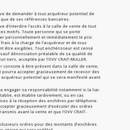
ve de demander à tout acquéreur potentiel de
nsi que de ses références bancaires.
 d’interdire l’accès à la salle de vente de tout
tes motifs. Toute personne qui se porte
ler personnellement et immédiatement le prix
frais à la charge de l’acquéreur et de tous
nt être exigibles. Tout enchérisseur est censé
sauf dénonciation préalable de sa qualité de
un tiers, acceptée par l’OVV CRAIT-MULLER.
 consiste à être présent dans la salle de vente.
R pourra accepter gracieusement de recevoir des
 acquéreur potentiel qui se sera manifesté avant
 engager sa responsabilité notamment si la liai­
tablie, est établie tardivement, ou en cas
tives à la réception des enchères par téléphone.
ccepter gracieusement d’exécuter des ordres
 transmis avant la vente et que l’OVV CRAIT-
 plusieurs ordres pour des montants d’enchères
lus ancien qui sera préféré.