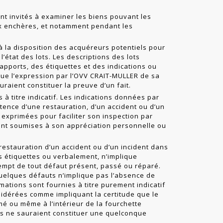
nt invités à examiner les biens pouvant les
ux enchères, et notamment pendant les
à la disposition des acquéreurs potentiels pour
l’état des lots. Les descriptions des lots
rapports, des étiquettes et des indications ou
ue l’expression par l’OVV CRAIT-MULLER de sa
uraient constituer la preuve d’un fait.
à titre indicatif. Les indications données par
stence d’une restauration, d’un accident ou d’un
nt exprimées pour faciliter son inspection par
stent soumises à son appréciation personnelle ou
 restauration d’un accident ou d’un incident dans
es étiquettes ou verbalement, n’implique
empt de tout défaut présent, passé ou réparé.
uelques défauts n’implique pas l’absence de
mations sont fournies à titre purement indicatif
sidérées comme impliquant la certitude que le
mé ou même à l’intérieur de la fourchette
ns ne sauraient constituer une quelconque