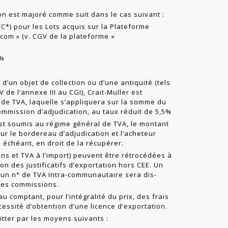
ion est majoré comme suit dans le cas suivant :
TC*) pour les Lots acquis sur la Plateforme
t.com
» (v. CGV de la plateforme «
0%
 d’un objet de collection ou d’une antiquité (tels
, IV de l’annexe III au CGI), Crait-Muller est
 de TVA, laquelle s’appliquera sur la somme du
commission d’adjudication, au taux réduit de 5,5%
st soumis au régime général de TVA, le montant
ur le bordereau d’adjudication et l’acheteur
s échéant, en droit de la récupérer.
ns et TVA à l’import) peuvent être rétrocédées à
ion des justificatifs d’exportation hors CEE. Un
d’un n° de TVA Intra-communautaire sera dis­
 les commissions.
u comptant, pour l’intégralité du prix, des frais
essité d’obtention d’une licence d’exportation.
itter par les moyens suivants :