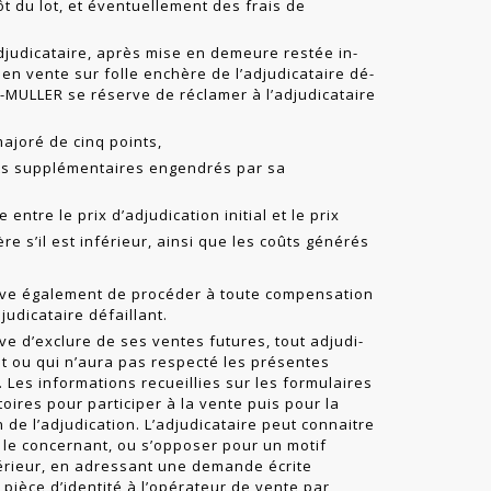
t du lot, et éventuellement des frais de
djudicataire, après mise en demeure restée in­
 en vente sur folle enchère de l’adjudicataire dé­
IT-MULLER se réserve de réclamer à l’adjudicataire
majoré de cinq points,
ts supplémentaires engendrés par sa
 entre le prix d’adjudication initial et le prix
re s’il est inférieur, ainsi que les coûts générés
rve également de procéder à toute compensation
udicataire défaillant.
e d’exclure de ses ventes futures, tout adjudi­
nt ou qui n’aura pas respecté les présentes
 Les informations recueillies sur les formulaires
oires pour participer à la vente puis pour la
n de l’adjudication. L’adjudicataire peut connaitre
s le concernant, ou s’opposer pour un motif
ltérieur, en adressant une demande écrite
ièce d’identité à l’opérateur de vente par