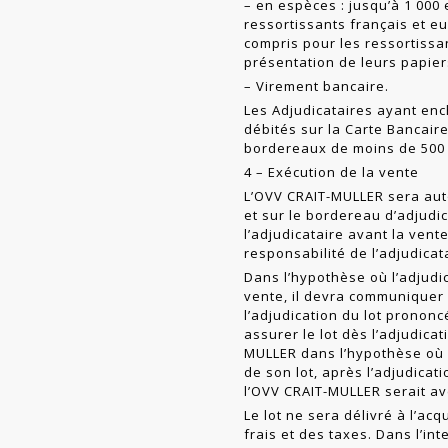
– en espèces : jusqu’à 1 000 
ressortissants français et eu
compris pour les ressor­tiss
présentation de leurs papiers
– Virement bancaire.
Les Adjudicataires ayant ench
débités sur la Carte Bancaire
bordereaux de moins de 500 €
4 – Exécution de la vente
L’OVV CRAIT-MULLER sera auto
et sur le bordereau d’adjudi
l’adjudi­cataire avant la ven
responsabilité de l’ad­judicat
Dans l’hypothèse où l’adjudic
vente, il devra communiquer
l’adjudication du lot prononcé
assurer le lot dès l’adjudica­
MULLER dans l’hypothèse où p
de son lot, après l’adjudicati
l’OVV CRAIT-MULLER serait av
Le lot ne sera délivré à l’ac
frais et des taxes. Dans l’in