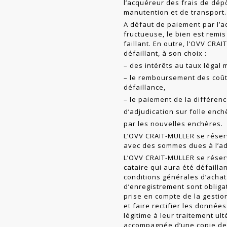
l’acquéreur des frais de dépô
manutention et de trans­port.
A défaut de paiement par l’a
fructueuse, le bien est remis
faillant. En outre, l’OVV CRA
défaillant, à son choix :
– des intérêts au taux légal 
– le remboursement des coû
défaillance,
– le paiement de la différence
d’adjudication sur folle enchè
par les nouvelles enchères.
L’OVV CRAIT-MULLER se rése
avec des sommes dues à l’adj
L’OVV CRAIT-MULLER se réserv
cataire qui aura été défailla
conditions générales d’achat.
d’enregistrement sont obligat
prise en compte de la ges­tio
et faire rectifier les donnée
légitime à leur traitement u
accompagnée d’une copie de p