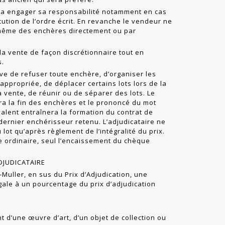
a engager sa responsabilité notamment en cas
ution de l’ordre écrit. En revanche le vendeur ne
-même des enchères directement ou par
la vente de façon discrétionnaire tout en
s.
e de refuser toute enchère, d’organiser les
appropriée, de déplacer certains lots lors de la
la vente, de réunir ou de séparer des lots. Le
ra la fin des enchères et le prononcé du mot
valent entraînera la formation du contrat de
dernier enchéris­seur retenu. L’adjudicataire ne
 lot qu’après règlement de l’intégralité du prix.
e ordinaire, seul l’encaissement du chèque
ADJUDICATAIRE
t-Muller, en sus du Prix d’Adjudication, une
ale à un pourcentage du prix d’adjudication
t d’une œuvre d’art, d’un objet de collection ou