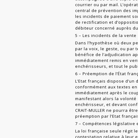
courrier ou par mail. L’opér
central de prévention des i
les incidents de paiement son
de rectification et d’oppositi
débiteur concerné auprès du 
5 – Les incidents de la vente
Dans l’hypothèse où deux pe
par la voix, le geste, ou pa
bénéfice de l’adju­dication a
immédiatement remis en vent
enchérisseurs, et tout le pu
6 – Préemption de l’État fran
L’Etat français dispose d’un
conformé­ment aux textes en v
immédiatement après le coup 
manifestant alors la volonté
enchérisseur, et devant confi
CRAIT-MULLER ne pourra être
préemption par l’Etat françai
7 – Compétences législative e
La loi française seule régit 
con­testation relative à leur 