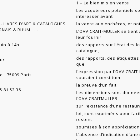
1 – Le bien mis en vente
Les acquéreurs potentiels so
intéresser avant
 - LIVRES D'ART & CATALOGUES
la vente aux enchères, et n
NAIS & RHUM - ...
L’OVV CRAIT-MULLER se tient 
leur fournir
uin à 14h
des rapports sur l’état des l
catalogue,
des rapports, des étiquettes
eur
que
l’expression par l’OVV CRAIT
e - 75009 Paris
sauraient constituer
la preuve d’un fait.
5 81 52 36
Les dimensions sont données 
l’OVV CRAITMULLER
sur l’existence d’une restaur
lot, sont exprimées pour faci
restent
)
soumises à son appréciation 
L’absence d’indication d’une