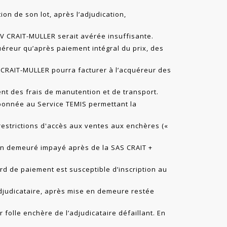
ion de son lot, après l’adjudication,
VV CRAIT-MULLER serait avérée insuffisante.
quéreur qu’après paiement intégral du prix, des
VV CRAIT-MULLER pourra facturer à l’acquéreur des
ent des frais de manutention et de transport.
bonnée au Service TEMIS permettant la
 restrictions d'accès aux ventes aux enchères («
on demeuré impayé après de la SAS CRAIT +
tard de paiement est susceptible d’inscription au
djudicataire, après mise en demeure restée
r folle enchère de l’adjudicataire défaillant. En