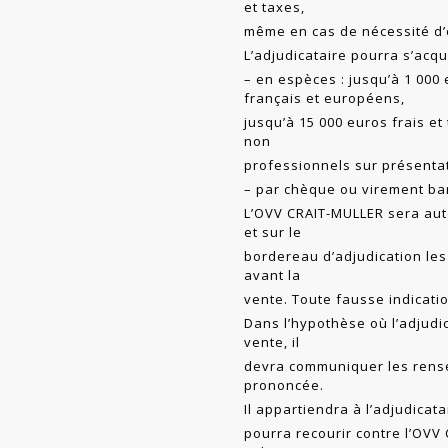
et taxes,
même en cas de nécessité d’o
L’adjudicataire pourra s’acqu
– en espèces : jusqu’à 1 000 
français et européens,
jusqu’à 15 000 euros frais e
non
professionnels sur présentat
– par chèque ou virement ba
L’OVV CRAIT-MULLER sera auto
et sur le
bordereau d’adjudication les
avant la
vente. Toute fausse indicatio
Dans l’hypothèse où l’adjudic
vente, il
devra communiquer les rense
prononcée.
Il appartiendra à l’adjudicatai
pourra recourir contre l’OVV