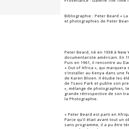
Provenance : Galerie The Time 
Bibliographie : Peter Beard « La
et photographies de Peter Bear
Peter Beard, né en 1938 à New Y
documentariste américain. En 19
Puis en 1961, il rencontre au D
« Out of Africa », qui marquera
s’installer au Kenya dans une 
de Karen Blixen. Il étudie les é
de Tsavo Park et publie son pre
», mélange de photographies, te
grande rétrospective de son trav
la Photographie.
« Peter Beard est parti en Afri
Parce qu’il était avant tout un o
sans programme, il a pu être t