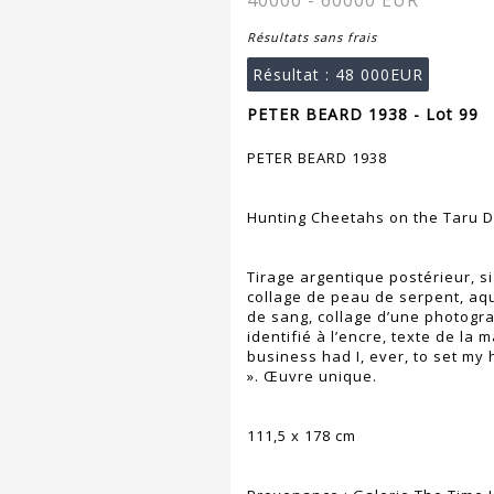
40000 - 60000 EUR
Résultats sans frais
Résultat :
48 000EUR
PETER BEARD 1938 - Lot 99
PETER BEARD 1938
Hunting Cheetahs on the Taru De
Tirage argentique postérieur, si
collage de peau de serpent, aqu
de sang, collage d’une photogr
identifié à l’encre, texte de la 
business had I, ever, to set my h
». Œuvre unique.
111,5 x 178 cm