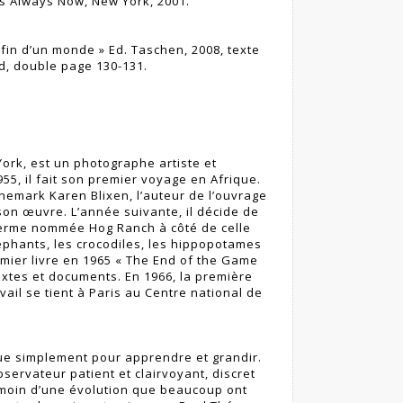
Is Always Now, New York, 2001.
 fin d’un monde » Ed. Taschen, 2008, texte
d, double page 130-131.
ork, est un photographe artiste et
55, il fait son premier voyage en Afrique.
anemark Karen Blixen, l’auteur de l’ouvrage
 son œuvre. L’année suivante, il décide de
ferme nommée Hog Ranch à côté de celle
léphants, les crocodiles, les hippopotames
mier livre en 1965 « The End of the Game
xtes et documents. En 1966, la première
ail se tient à Paris au Centre national de
que simplement pour apprendre et grandir.
bservateur patient et clairvoyant, discret
émoin d’une évolution que beaucoup ont