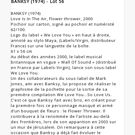
BANKSY (1974) - Lot 56
BANKSY (1974)
Love Is In The Air, Flower thrower, 2000
Pochoir sur carton, signé au pochoir et numéroté
62/100.
Logo du label « We Love You » en haut à droite,
annoté au stylo Maya, (Labels/Virgin, distributeur
France) sur une languette de la boîte.
61 x 56 cm
Au début des années 2000, le label musical
britannique en vogue « Wall Of Sound » (distribué
en France par Labels-Virgin), lance son sous-label
We Love You.
Un des collaborateurs du sous-label de Mark
Jones, ami avec Banksy, lui propose de réaliser le
graphisme de la pochette pour la sortie de sa
première compilation We Love You…So Love Us.
C’est ce que Banksy fait avec brio, en créant pour
la première fois ce personnage masqué et armé
d’un bouquet de fleurs : le Flower Thrower. Il
contribuera à la renommée de l’artiste au-delà
des frontières, lors de son apparition en 2003 sur
un mur de Jérusalem. On remarquera à cette
occasion que Banksy a déjà fait évoluer le