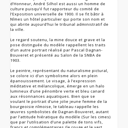
d’Honneur, André Silhol est aussi un homme de
culture puisqu’il fut rapporteur du comité de
l’Exposition universelle de 1900. Il se fit bâtir à
Nîmes un hôtel particulier qui porte son nom et
qui abrite aujourd’hui le tribunal administratif de
la ville.
Le regard soutenu, la mine douce et grave et la
pose distinguée du modèle rappellent les traits
d’un autre portrait réalisé par Pascal Dagnan-
Bouveret et présenté au Salon de la SNBA de
1903.
Le peintre, représentant du naturalisme pictural,
se colore ici d’un symbolisme alors en plein
épanouissement. Le visage, à l’expression
méditative et mélancolique, émerge en un halo
lumineux d’une pénombre verte et bleu canard
aux résonnances aquatiques. Bien que se
voulant le portrait d’une jolie jeune femme de la
bourgeoisie nîmoise, le tableau rappelle les
œuvres symbolistes de Dagnan-Bouveret, autant
par l’attitude hiératique du modèle (Sur les cimes)
que par l’utilisation d’une palette de tons vifs,
francs et complémentaires (le rouge et le vert,