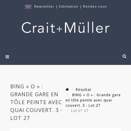
Newsletter
|
Estimation
|
Rendez-vous
BING « O » :
Résultat
GRANDE GARE EN
BING « O » : Grande gare
en tôle peinte avec quai
TÔLE PEINTE AVEC
couvert. 3 - Lot 27
QUAI COUVERT. 3 -
Lot n° 27
LOT 27