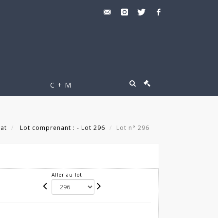
C + M
tat
Lot comprenant : - Lot 296
Lot n° 296
Aller au lot