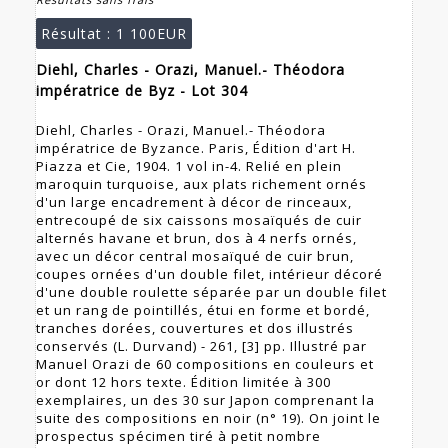
Résultat :
1 100EUR
Diehl, Charles - Orazi, Manuel.- Théodora
impératrice de Byz - Lot 304
Diehl, Charles - Orazi, Manuel.- Théodora
impératrice de Byzance. Paris, Édition d'art H.
Piazza et Cie, 1904. 1 vol in-4. Relié en plein
maroquin turquoise, aux plats richement ornés
d'un large encadrement à décor de rinceaux,
entrecoupé de six caissons mosaïqués de cuir
alternés havane et brun, dos à 4 nerfs ornés,
avec un décor central mosaïqué de cuir brun,
coupes ornées d'un double filet, intérieur décoré
d'une double roulette séparée par un double filet
et un rang de pointillés, étui en forme et bordé,
tranches dorées, couvertures et dos illustrés
conservés (L. Durvand) - 261, [3] pp. Illustré par
Manuel Orazi de 60 compositions en couleurs et
or dont 12 hors texte. Édition limitée à 300
exemplaires, un des 30 sur Japon comprenant la
suite des compositions en noir (n° 19). On joint le
prospectus spécimen tiré à petit nombre