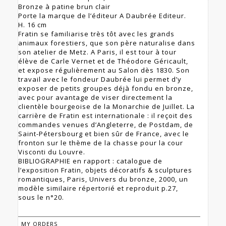
Bronze à patine brun clair
Porte la marque de l’éditeur A Daubrée Editeur.
H. 16 cm
Fratin se familiarise très tôt avec les grands
animaux forestiers, que son père naturalise dans
son atelier de Metz. A Paris, il est tour à tour
élève de Carle Vernet et de Théodore Géricault,
et expose régulièrement au Salon dès 1830. Son
travail avec le fondeur Daubrée lui permet d’y
exposer de petits groupes déjà fondu en bronze,
avec pour avantage de viser directement la
clientèle bourgeoise de la Monarchie de Juillet. La
carrière de Fratin est internationale : il reçoit des
commandes venues d’Angleterre, de Postdam, de
Saint-Pétersbourg et bien sûr de France, avec le
fronton sur le thème de la chasse pour la cour
Visconti du Louvre.
BIBLIOGRAPHIE en rapport : catalogue de
l’exposition Fratin, objets décoratifs & sculptures
romantiques, Paris, Univers du bronze, 2000, un
modèle similaire répertorié et reproduit p.27,
sous le n°20.
MY ORDERS