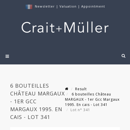
Newsletter
|
Valuation
|
Appointment
6 BOUTEILLES
Result
CHÂTEAU MARGAUX
6 bouteilles Château
MARGAUX - 1er Gcc Margaux
- 1ER GCC
1995. En cais - Lot 341
MARGAUX 1995. EN
Lot n° 341
CAIS - LOT 341