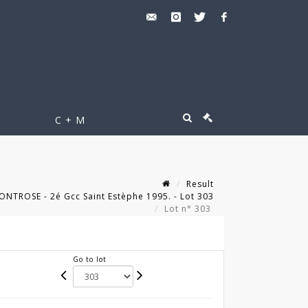
C + M
Result
ONTROSE - 2é Gcc Saint Estèphe 1995. - Lot 303
Lot n° 303
Go to lot