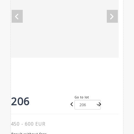
206
Go to lot
450 - 600 EUR
Result without fees