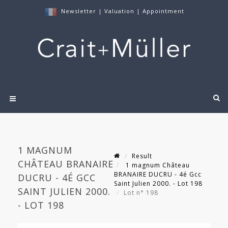
Newsletter
|
Valuation
|
Appointment
1 MAGNUM
Result
CHÂTEAU BRANAIRE
1 magnum Château
BRANAIRE DUCRU - 4é Gcc
DUCRU - 4É GCC
Saint Julien 2000. - Lot 198
SAINT JULIEN 2000.
Lot n° 198
- LOT 198