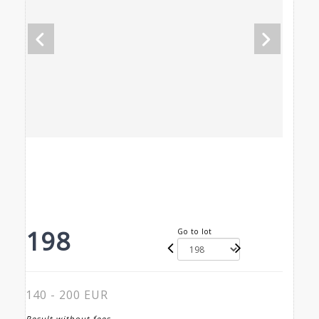
198
Go to lot
140 - 200 EUR
Result without fees