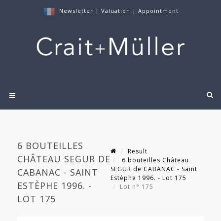
Newsletter
|
Valuation
|
Appointment
6 BOUTEILLES
Result
CHÂTEAU SEGUR DE
6 bouteilles Château
SEGUR de CABANAC - Saint
CABANAC - SAINT
Estèphe 1996. - Lot 175
ESTÈPHE 1996. -
Lot n° 175
LOT 175