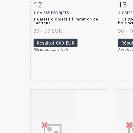
12
13
Fiche détaillée
Zoom
Fiche
1 CAISSE D'OBJETS...
1 CAIS
1 Caisse d'objets à l'imitation de
1 Cais
l'antique
bois scu
30 - 50 EUR
50 - 
Résultat
800 EUR
Résu
Résultats sans frais
Résultat