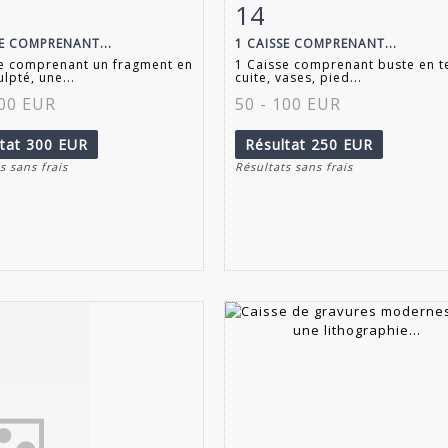
14
 détaillée
Zoom
Fiche détaillée
Zoo
SE COMPRENANT...
1 CAISSE COMPRENANT...
se comprenant un fragment en
1 Caisse comprenant buste en t
lpté, une...
cuite, vases, pied...
100 EUR
50 - 100 EUR
ltat
300 EUR
Résultat
250 EUR
s sans frais
Résultats sans frais