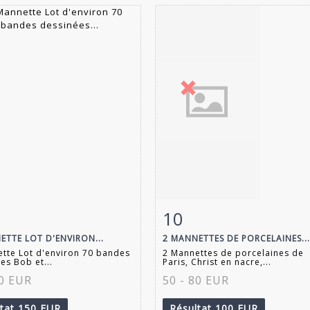
10
 détaillée
Zoom
Fiche détaillée
Zoo
ETTE LOT D'ENVIRON...
2 MANNETTES DE PORCELAINES...
tte Lot d'environ 70 bandes
2 Mannettes de porcelaines de
es Bob et...
Paris, Christ en nacre,...
50 EUR
50 - 80 EUR
ltat
150 EUR
Résultat
100 EUR