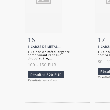
16
17
Fiche détaillée
Zoom
Fiche
1 CAISSE DE MÉTAL...
1 CAIS
1 Caisse de métal argenté
1 Cais
comprenant réchaud,
nombreu
chocolatière,...
80 - 
100 - 150 EUR
Résu
Résultat
320 EUR
Résultat
Résultats sans frais