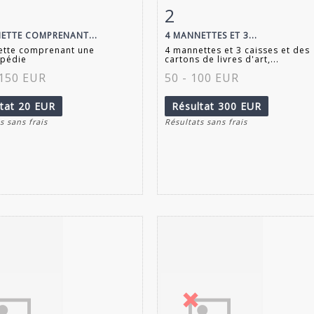
2
 détaillée
Zoom
Fiche détaillée
Zoo
ETTE COMPRENANT...
4 MANNETTES ET 3...
ette comprenant une
4 mannettes et 3 caisses et des
opédie
cartons de livres d'art,...
 150 EUR
50 - 100 EUR
ltat
20 EUR
Résultat
300 EUR
s sans frais
Résultats sans frais