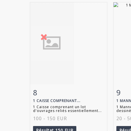
8
9
Fiche détaillée
Zoom
Fiche
1 CAISSE COMPRENANT...
1 MANN
1 Caisse comprenant un lot
1 Manne
d'ouvrages reliés essentiellement...
dessiné
100 - 150 EUR
20 - 
Résultat
150 EUR
Résu