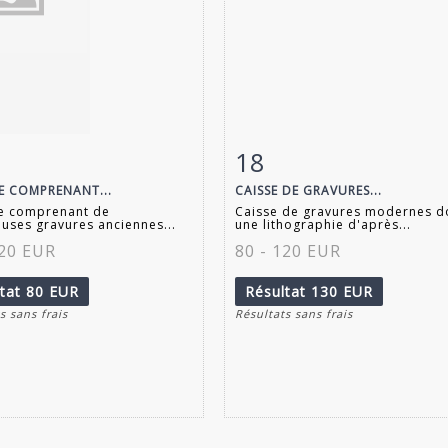
18
 détaillée
Zoom
Fiche détaillée
Zoo
SE COMPRENANT...
CAISSE DE GRAVURES...
se comprenant de
Caisse de gravures modernes d
ses gravures anciennes...
une lithographie d'après...
120 EUR
80 - 120 EUR
ltat
80 EUR
Résultat
130 EUR
s sans frais
Résultats sans frais