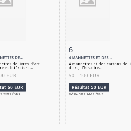
6
 détaillée
Zoom
Fiche détaillée
Zoo
NETTES DE...
4 MANNETTES ET DES...
ettes de livres d'art,
4 mannettes et des cartons de l
re et littérature...
d'art, d'histoire...
100 EUR
50 - 100 EUR
ltat
60 EUR
Résultat
50 EUR
s sans frais
Résultats sans frais