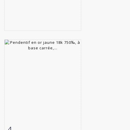
4
Fiche détaillée
Zoom