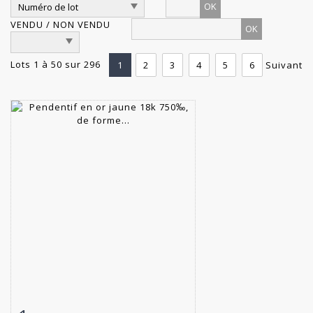
OK
VENDU / NON VENDU
Lots 1 à 50 sur 296
1
2
3
4
5
6
Suivant
Fiche détaillée
Zoom