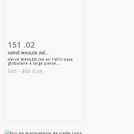
151 .02
Fiche détaillée
Zoom
HERVÉ WAHLEN (NÉ...
Hervé WAHLEN (né en 1957) Vase
globulaire à large panse...
500 - 800 EUR