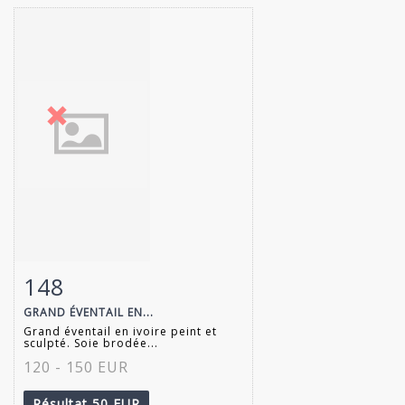
148
Fiche détaillée
Zoom
GRAND ÉVENTAIL EN...
Grand éventail en ivoire peint et
sculpté. Soie brodée...
120 - 150 EUR
Résultat
50 EUR