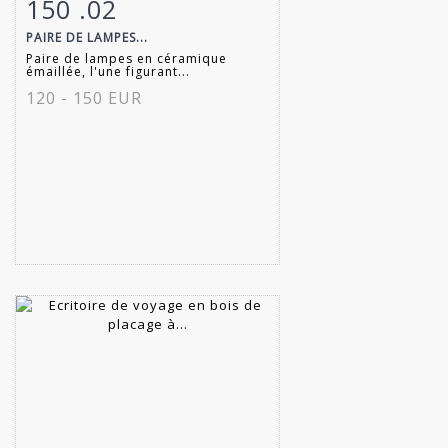
150 .02
Fiche détaillée
Zoom
PAIRE DE LAMPES...
Paire de lampes en céramique
émaillée, l'une figurant...
120 - 150 EUR