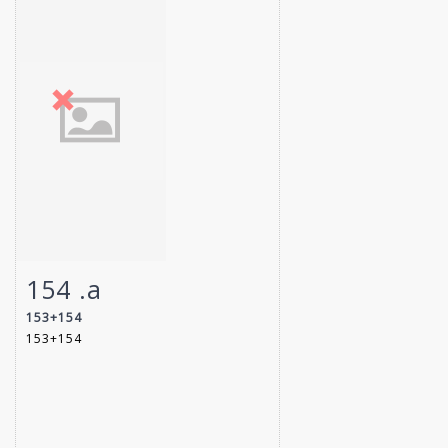
154 .a
Fiche détaillée
Zoom
153+154
153+154