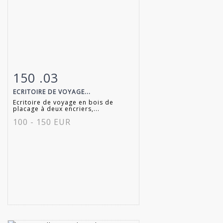
150 .03
Fiche détaillée
Zoom
ECRITOIRE DE VOYAGE...
Ecritoire de voyage en bois de
placage à deux encriers,...
100 - 150 EUR