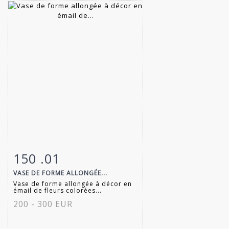
150 .01
Fiche détaillée
Zoom
VASE DE FORME ALLONGÉE...
Vase de forme allongée à décor en
émail de fleurs colorées...
200 - 300 EUR