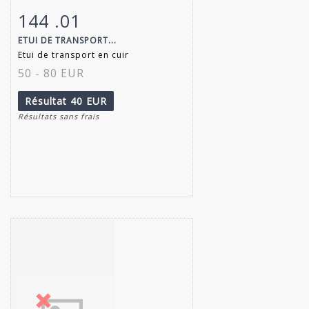
144 .01
Fiche détaillée
Zoom
ETUI DE TRANSPORT...
Etui de transport en cuir
50 - 80 EUR
Résultat
40 EUR
Résultats sans frais