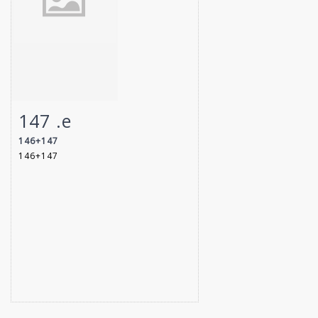
147 .e
Fiche détaillée
Zoom
146+147
146+147