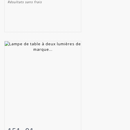
Résultats sans frais
Fiche détaillée
Zoom