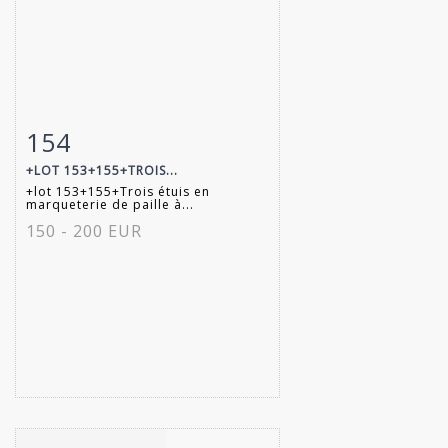
154
Fiche détaillée
Zoom
+LOT 153+155+TROIS...
+lot 153+155+Trois étuis en
marqueterie de paille à...
150 - 200 EUR