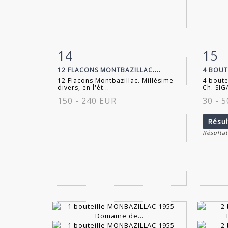
14
15
Fiche détaillée
Zoom
Fiche
12 FLACONS MONTBAZILLAC....
4 BOUT
12 Flacons Montbazillac. Millésime
4 bout
divers, en l'ét...
Ch. SIG
150 - 240 EUR
30 - 
Résu
Résultat