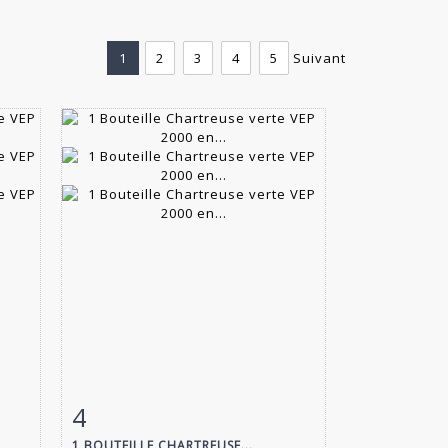
1
2
3
4
5
Suivant
4
m
Fiche détaillée
Zoom
1 BOUTEILLE CHARTREUSE...