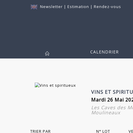
Newsletter
|
Estimation
|
Rendez-vous
CALENDRIER
VINS ET SPIRIT
Mardi 26 Mai 20
Les Caves des Mo
Moulineaux
TRIER PAR
N° LOT
V